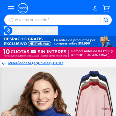
Entregar en Las Condes
Mujer
/
Moda Mujer
/
Poleras y Blusas