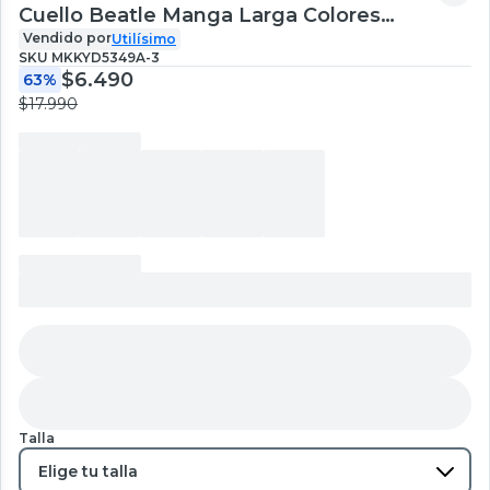
Cuello Beatle Manga Larga Colores
Surtidos de Mujer
Vendido por
Utilísimo
SKU
MKKYD5349A-3
$6.490
63%
$17.990
Talla