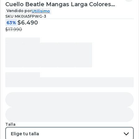
Cuello Beatle Mangas Larga Colores
Surtidos Mujer
Vendido por
Utilísimo
SKU
MK0IA5FPWG-3
$6.490
63%
$17.990
Talla