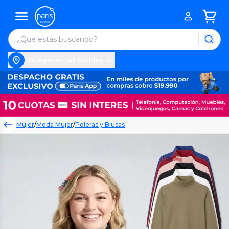
Entregar en Las Condes
Mujer
/
Moda Mujer
/
Poleras y Blusas