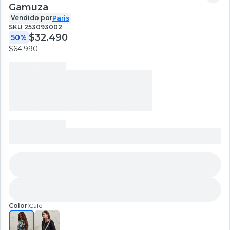
Gamuza
Vendido por
Paris
SKU
253093002
$32.490
50%
$64.990
Color:
Café