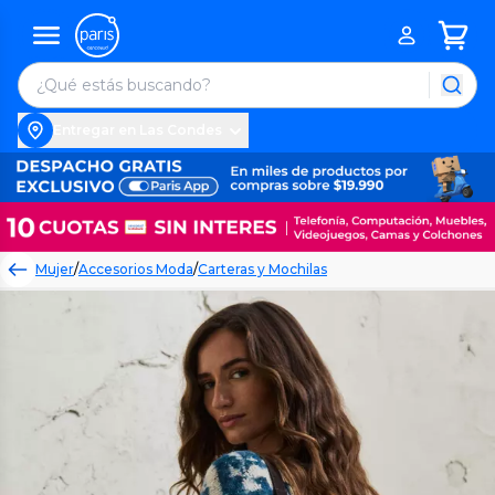
Entregar en Las Condes
Mujer
/
Accesorios Moda
/
Carteras y Mochilas