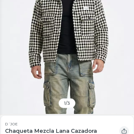
1
/
3
D´JOE
Chaqueta Mezcla Lana Cazadora