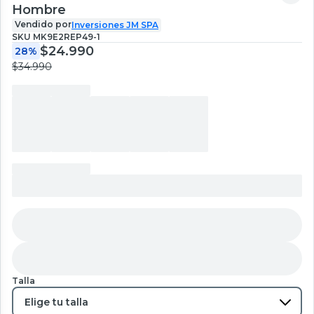
Hombre
Vendido por
Inversiones JM SPA
SKU
MK9E2REP49-1
$24.990
28%
$34.990
Talla