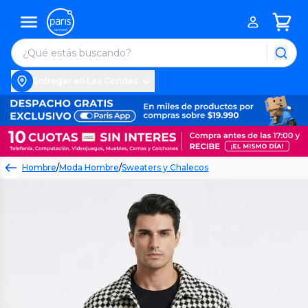
Entregar en Las Condes
Hombre
/
Moda Hombre
/
Sweaters y Chalecos