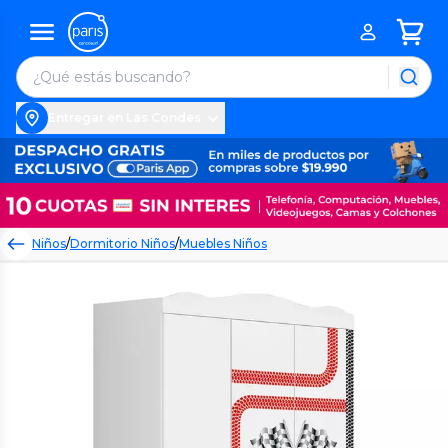
Entregar en Las Condes
Niños
/
Dormitorio Niños
/
Muebles Niños