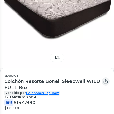
1
/
4
Sleepwell
Colchón Resorte Bonell Sleepwell WILD
FULL Box
Vendido por
Colchones Espumix
SKU
MK3P50I20O-1
$144.990
19%
$179.990