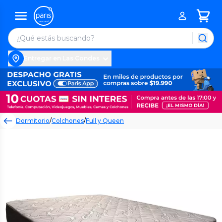
Entregar en Las Condes
Dormitorio
/
Colchones
/
Full y Queen