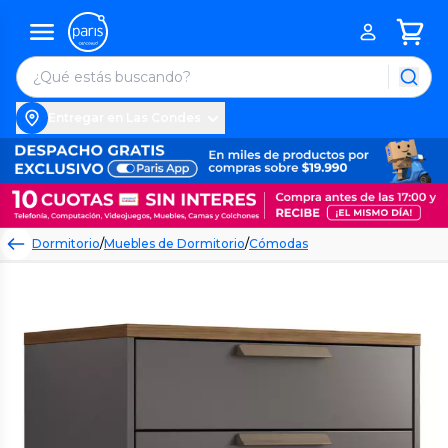
Entregar en Las Condes
Dormitorio
/
Muebles de Dormitorio
/
Cómodas