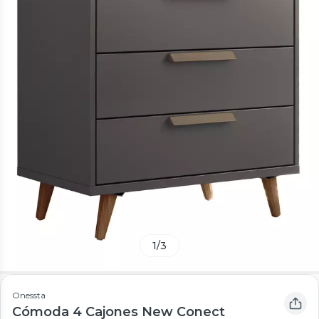
1
/
3
Onessta
Cómoda 4 Cajones New Conect