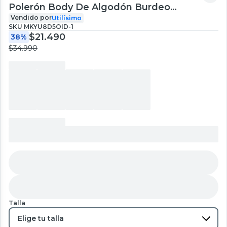
Polerón Body De Algodón Burdeo
Tedmimak Bebé Niña
Vendido por
Utilísimo
SKU
MKYU8D5OID-1
$21.490
38%
$34.990
Talla