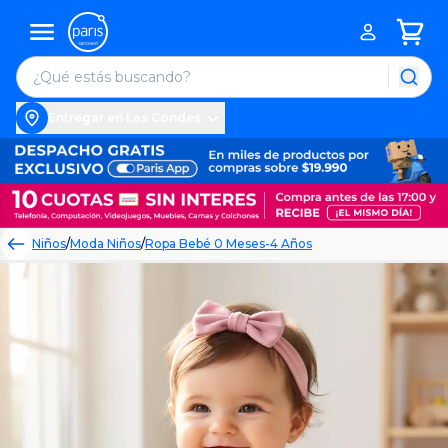
Entregar en Las Condes
Niños
/
Moda Niños
/
Ropa Bebé 0 Meses-4 Años