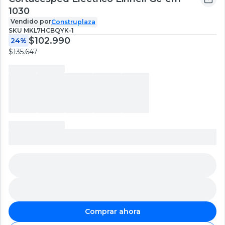
1030
Vendido por
Construplaza
SKU
MKL7HCBQYK-1
$102.990
24%
$135.647
Comprar ahora