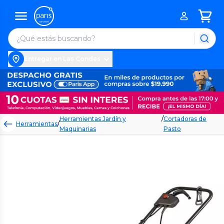
Entregar en Las Condes
Herramientas Jardín y
/
Cortadoras de
Herramientas
/
Maquinarias
Pasto