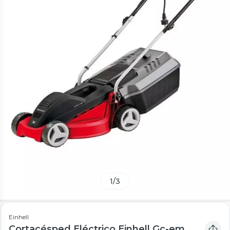
1
/
3
Einhell
Cortacésped Eléctrico Einhell Gc-em