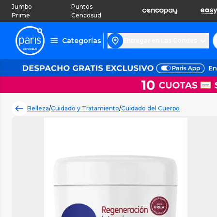
Jumbo
Puntos
Prime
Cencosud
Categorías
Entregar en Las Condes
Belleza
/
Cuidado y Tratamiento
/
Cuidado del Cuerpo