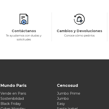
Contáctanos
Cambios y Devoluciones
Te ayudamos con dudas y
Conoce cómo pedirlos
solicitudes
Mundo Paris
Cencosud
Vende en Paris
Jumbo Prime
Sostenibilidad
Jumbo
Black Friday
Easy
Cyber Monday
Santa Isabel