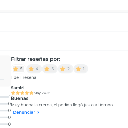
Filtrar reseñas por:
5
4
3
2
1
1 de 1 reseña
SamM
May 2026
1
Buenas
0
Muy buena la crema, el pedido llegó justo a tiempo.
0
Denunciar
0
0