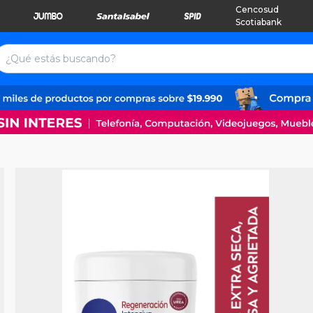
Cencosud
Scotiabank