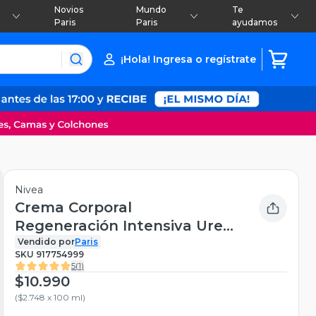
Novios
Mundo
Te
Paris
Paris
ayudamos
¡Hola! Ingresa o regístrate
Nivea
Crema Corporal
Regeneración Intensiva Urea
400ml
Vendido por
Paris
SKU
917754999
5
(
1
)
$10.990
(
$2.748 x 100 ml
)