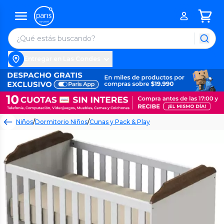
Entregar en Las Condes
Niños
/
Dormitorio Niños
/
Cunas y Pack & Play