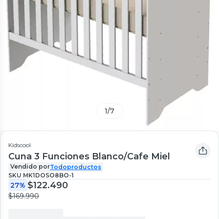
1
/
7
Kidscool
Cuna 3 Funciones Blanco/Cafe Miel
Vendido por
Todoproductos
SKU
MK1DOSO8BO-1
$122.490
27%
$169.990