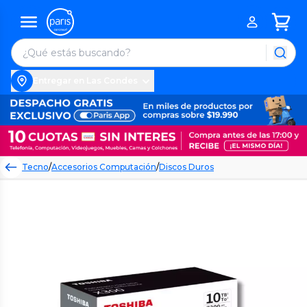
Entregar en Las Condes
Tecno
/
Accesorios Computación
/
Discos Duros