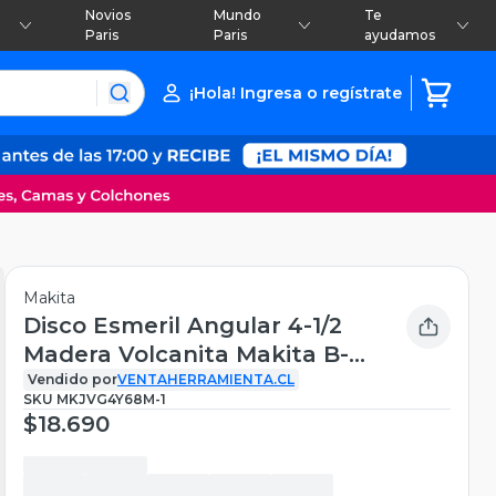
Novios
Mundo
Te
Paris
Paris
ayudamos
¡Hola! Ingresa o regístrate
Makita
Disco Esmeril Angular 4-1/2
Madera Volcanita Makita B-
57716
Vendido por
VENTAHERRAMIENTA.CL
SKU
MKJVG4Y68M-1
$18.690