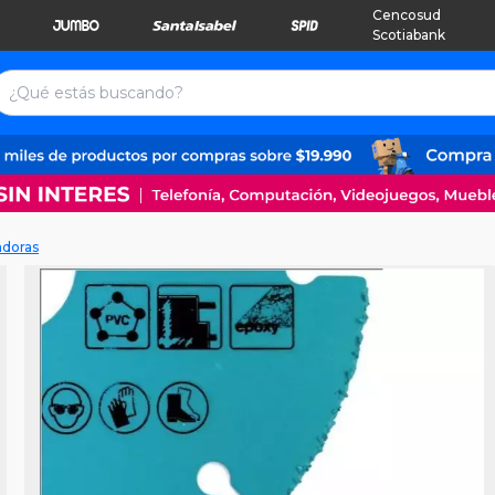
Cencosud
Scotiabank
adoras