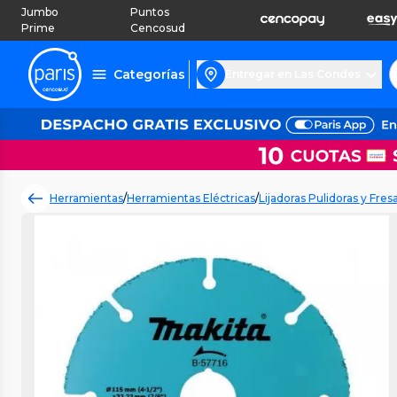
Jumbo
Puntos
Prime
Cencosud
Categorías
Entregar en Las Condes
Herramientas
/
Herramientas Eléctricas
/
Lijadoras Pulidoras y Fres