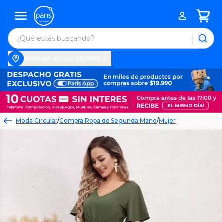
Entregar en Las Condes
Moda Circular
/
Compra Ropa de Segunda Mano
/
Mujer