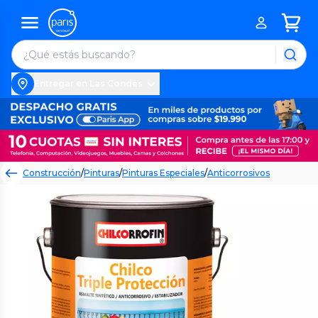
Entregar en Las Condes
Construcción
/
Pinturas
/
Pinturas Especiales
/
Anticorrosivos