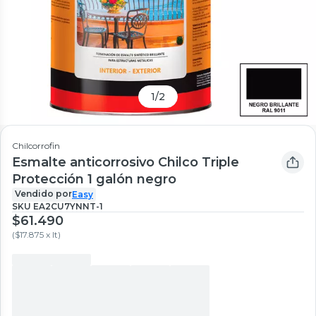
1
/
2
Chilcorrofin
Esmalte anticorrosivo Chilco Triple
Protección 1 galón negro
Vendido por
Easy
SKU
EA2CU7YNNT-1
$61.490
(
$17.875 x lt
)