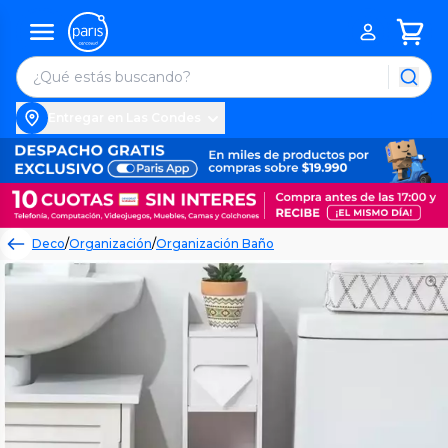
Entregar en Las Condes
Deco
/
Organización
/
Organización Baño