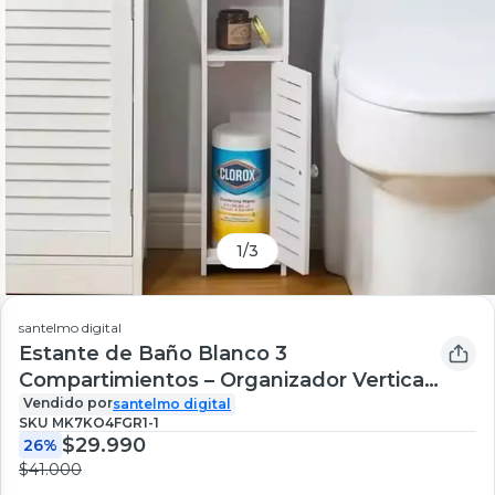
1
/
3
santelmo digital
Estante de Baño Blanco 3
Compartimientos – Organizador Vertical
en MDF Resistente
Vendido por
santelmo digital
SKU
MK7KO4FGR1-1
$29.990
26%
$41.000