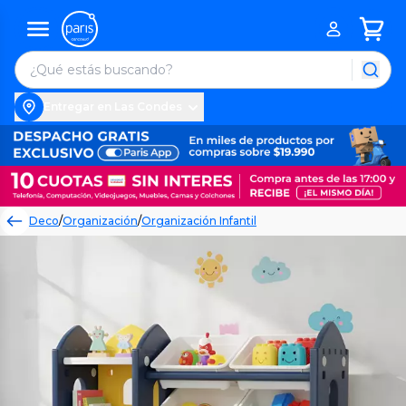
Entregar en Las Condes
Deco
/
Organización
/
Organización Infantil