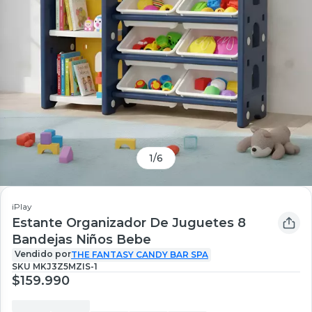
1
/
6
iPlay
Estante Organizador De Juguetes 8
Bandejas Niños Bebe
Vendido por
THE FANTASY CANDY BAR SPA
SKU
MKJ3Z5MZIS-1
$159.990