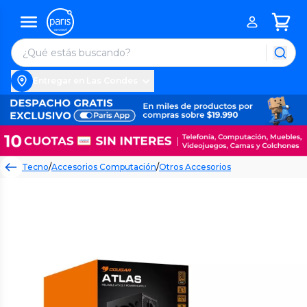
Entregar en Las Condes
Tecno
/
Accesorios Computación
/
Otros Accesorios