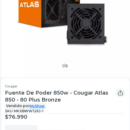
1
/
6
Cougar
Fuente De Poder 850w - Cougar Atlas
850 - 80 Plus Bronze
Vendido por
MyShop
SKU
MKXBWW126J-1
$76.990