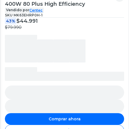
400W 80 Plus High Efficiency
Vendido por
Centec
SKU
MK63EHRP0H-1
$44.991
43%
$79.990
Comprar ahora