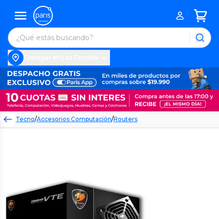
Entregar en Las Condes
Tecno
/
Accesorios Computación
/
Routers