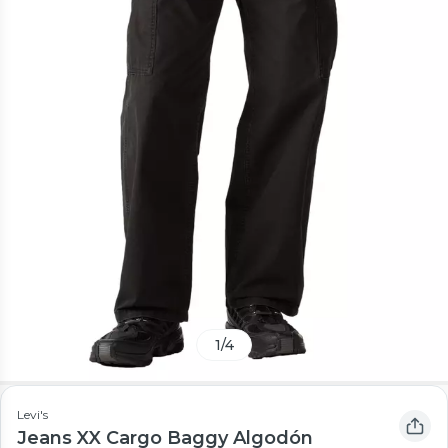
1
/
4
Levi's
Jeans XX Cargo Baggy Algodón