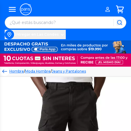
Entregar en Las Condes
Hombre
/
Moda Hombre
/
Jeans y Pantalones