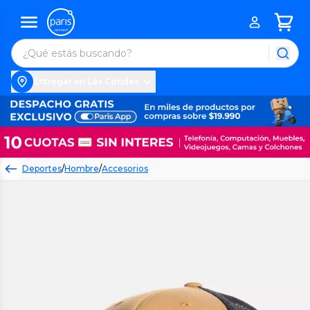
Entregar en Las Condes
Deportes
/
Hombre
/
Accesorios