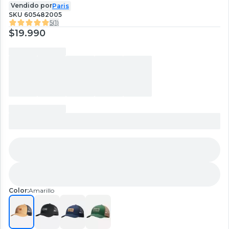
Vendido por
Paris
SKU
605482005
5
(
1
)
$19.990
Color:
Amarillo