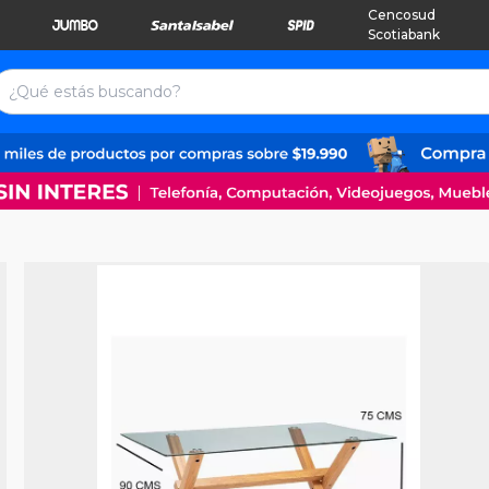
Cencosud
Scotiabank