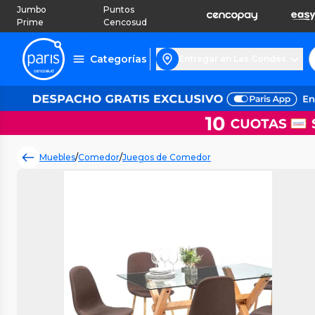
Jumbo
Puntos
Prime
Cencosud
Categorías
Entregar en Las Condes
Muebles
/
Comedor
/
Juegos de Comedor