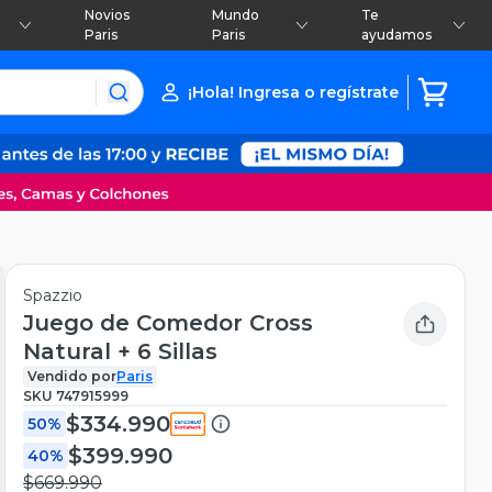
Novios
Mundo
Te
Paris
Paris
ayudamos
¡Hola! Ingresa o regístrate
Spazzio
Juego de Comedor Cross
Natural + 6 Sillas
Vendido por
Paris
SKU
747915999
$334.990
50%
$399.990
40%
$669.990