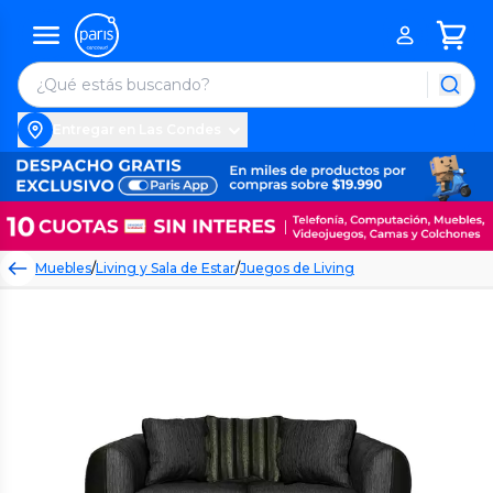
Entregar en Las Condes
Muebles
/
Living y Sala de Estar
/
Juegos de Living