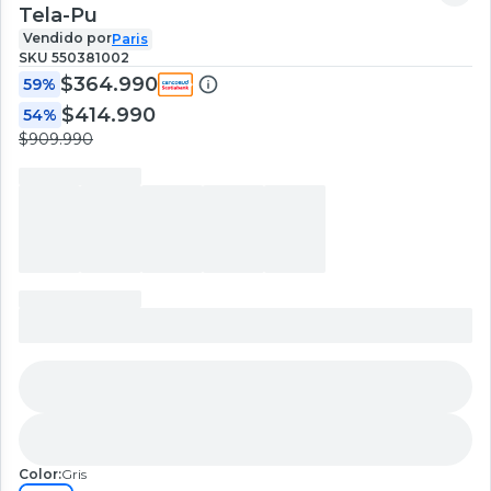
Tela-Pu
Vendido por
Paris
SKU
550381002
$364.990
59%
$414.990
54%
$909.990
Color:
Gris