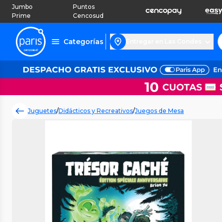
Jumbo
Puntos
Prime
Cencosud
Categorías
Entregar en Las Condes
Juguetes
/
Didácticos y Recreativos
/
Juegos de Mesa