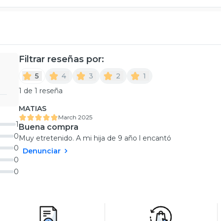
Filtrar reseñas por:
5
4
3
2
1
1 de 1 reseña
MATIAS
March 2025
1
Buena compra
0
Muy etretenido. A mi hija de 9 año l encantó
0
Denunciar
0
0