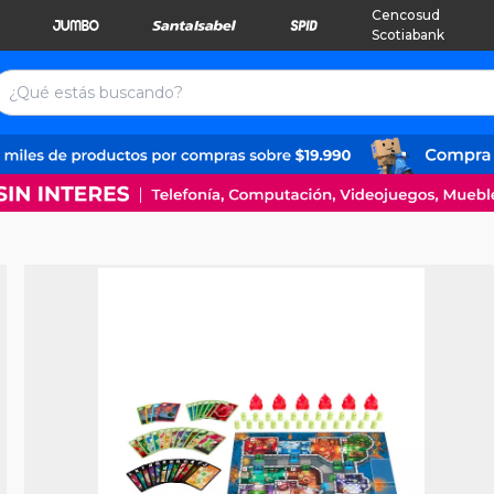
Cencosud
Scotiabank