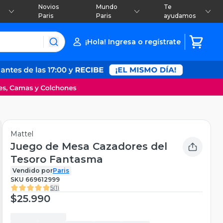
Novios
Mundo
Te
Paris
Paris
ayudamos
¡Hola! Ingresa o regístrate
Mattel
Juego de Mesa Cazadores del
Tesoro Fantasma
Vendido por
Paris
SKU
669612999
5
(
1
)
$25.990