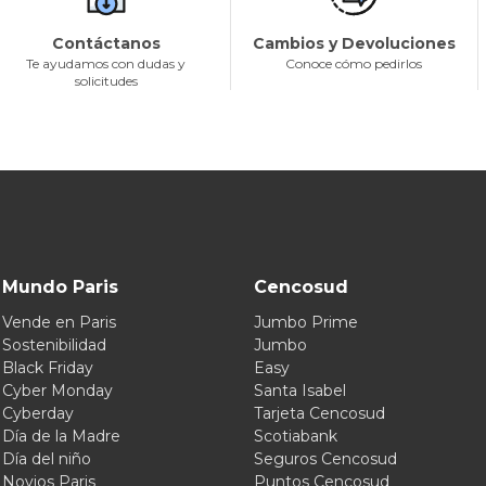
Contáctanos
Cambios y Devoluciones
Te ayudamos con dudas y
Conoce cómo pedirlos
solicitudes
Mundo Paris
Cencosud
Vende en Paris
Jumbo Prime
Sostenibilidad
Jumbo
Black Friday
Easy
Cyber Monday
Santa Isabel
Cyberday
Tarjeta Cencosud
Día de la Madre
Scotiabank
Día del niño
Seguros Cencosud
Novios Paris
Puntos Cencosud