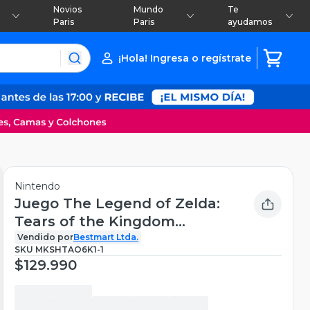
Novios
Mundo
Te
Paris
Paris
ayudamos
¡Hola! Ingresa o regístrate
Nintendo
Juego The Legend of Zelda:
Tears of the Kingdom
Nintendo Switch 2
Vendido por
Bestmart Ltda.
SKU
MKSHTAO6K1-1
$129.990