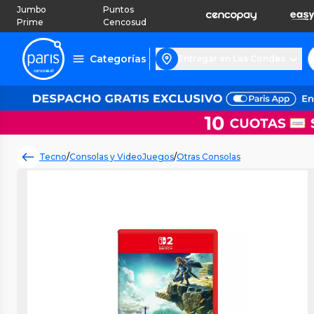
Jumbo
Puntos
Prime
Cencosud
Categorías
Entregar en Las Condes
Tecno
/
Consolas y VideoJuegos
/
Otras Consolas