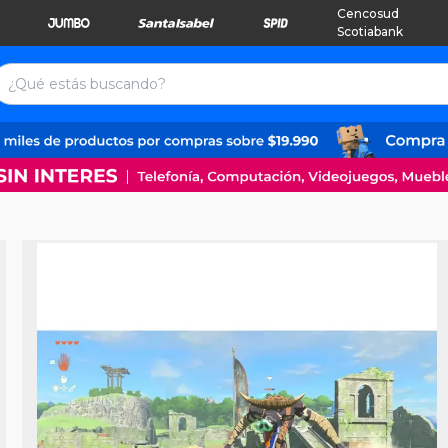
Cencosud
Scotiabank