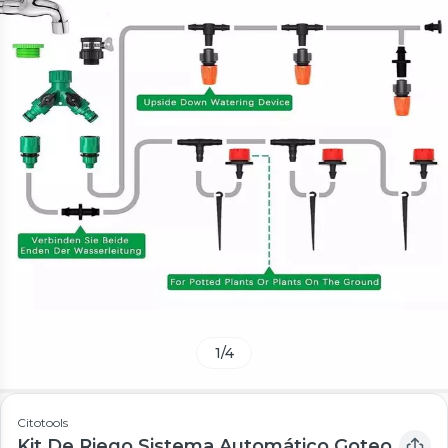
1
/
4
Citotools
Kit De Riego Sistema Automático Goteo