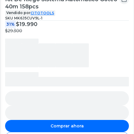
40m 158pcs
Vendido por
CITOTOOLS
SKU
MK6J5CUV9L-1
$19.990
31%
$29.300
Comprar ahora