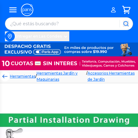
Entregar en Las Condes
Herramientas Jardín y
/
Accesorios Herramientas
Herramientas
/
Maquinarias
de Jardín