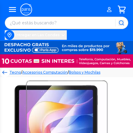
Entregar en Las Condes
Tecno
/
Accesorios Computación
/
Bolsos y Mochilas