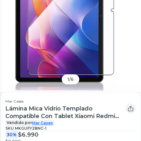
1
/
6
Mar Cases
Lámina Mica Vidrio Templado
Compatible Con Tablet Xiaomi Redmi
Pad 2
Vendido por
Mar Cases
SKU
MKGUFY2BNC-1
$6.990
30%