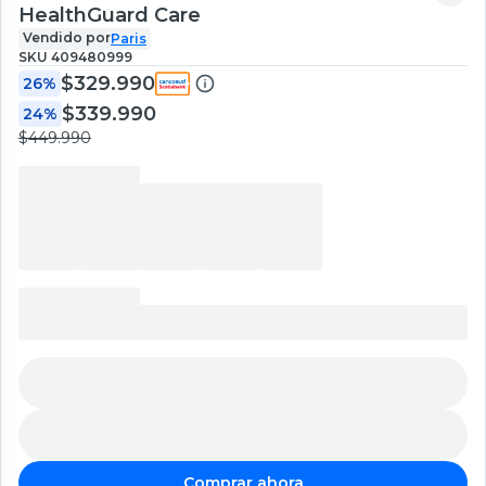
HealthGuard Care
Vendido por
Paris
SKU
409480999
$329.990
26%
$339.990
24%
$449.990
Comprar ahora