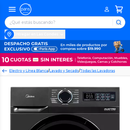
Entregar en Las Condes
Electro y Línea Blanca
/
Lavado y Secado
/
Todas las Lavadoras