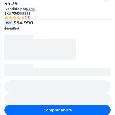
54.39
Vendido por
Paris
SKU
756509999
5
(
2
)
$54.990
15%
$64.990
Comprar ahora