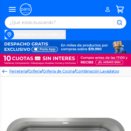
Entregar en Las Condes
Ferretería
/
Grifería
/
Grifería de Cocina
/
Combinación Lavaplatos