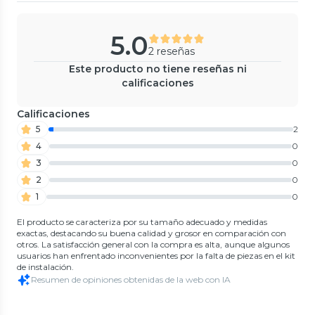
5.0
2 reseñas
Este producto no tiene reseñas ni
calificaciones
Calificaciones
5
2
4
0
3
0
2
0
1
0
El producto se caracteriza por su tamaño adecuado y medidas
exactas, destacando su buena calidad y grosor en comparación con
otros. La satisfacción general con la compra es alta, aunque algunos
usuarios han enfrentado inconvenientes por la falta de piezas en el kit
de instalación.
Resumen de opiniones obtenidas de la web con IA