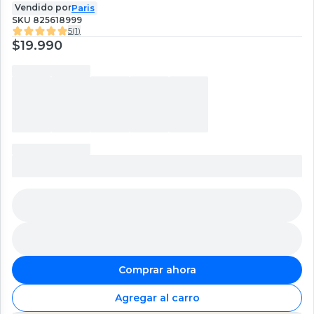
Vendido por
Paris
SKU
825618999
5
(
1
)
$19.990
Comprar ahora
Agregar al carro