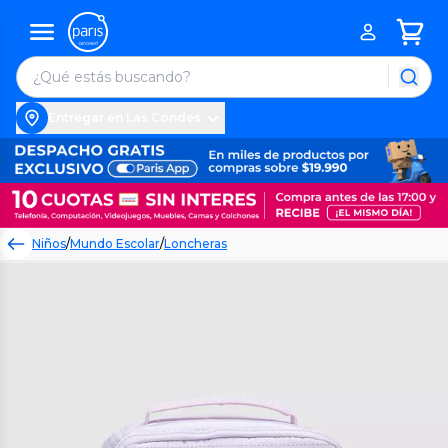
Entregar en Las Condes
Niños
/
Mundo Escolar
/
Loncheras