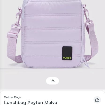
1
/
4
Bubba Bags
Lunchbag Peyton Malva