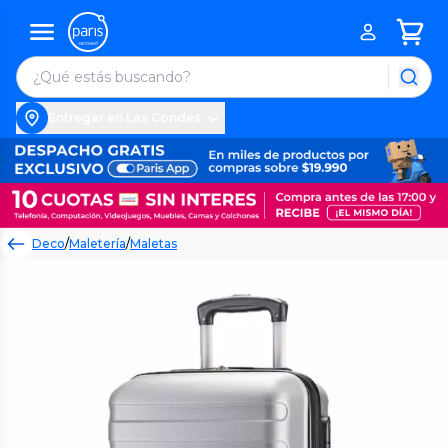
Entregar en Las Condes
Deco
/
Maletería
/
Maletas