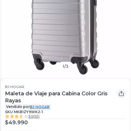
1
/
3
BJ HOGAR
Maleta de Viaje para Cabina Color Gris
Rayas
Vendido por
BJ HOGAR
SKU
MKB1ZY9WK2-1
3.9
(
10
)
$49.990