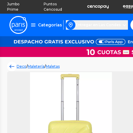
Jumbo
Puntos
Prime
Cencosud
Categorías
Entregar en Las Condes
Deco
/
Maletería
/
Maletas