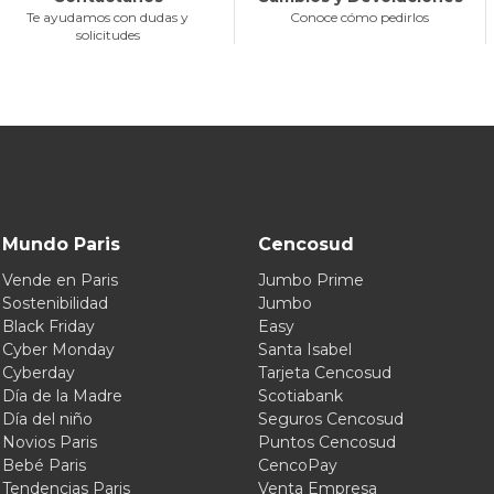
Te ayudamos con dudas y
Conoce cómo pedirlos
solicitudes
Mundo Paris
Cencosud
Vende en Paris
Jumbo Prime
Sostenibilidad
Jumbo
Black Friday
Easy
Cyber Monday
Santa Isabel
Cyberday
Tarjeta Cencosud
Día de la Madre
Scotiabank
Día del niño
Seguros Cencosud
Novios Paris
Puntos Cencosud
Bebé Paris
CencoPay
Tendencias Paris
Venta Empresa