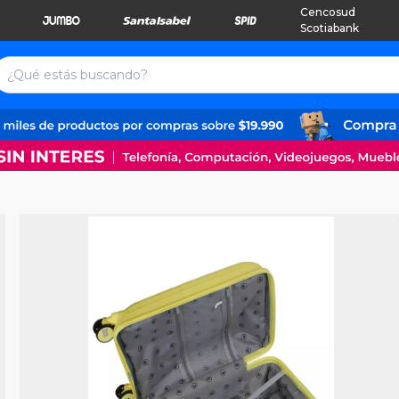
Cencosud
Scotiabank