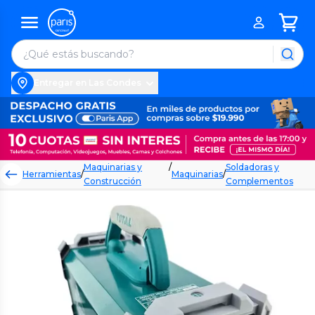
Entregar en Las Condes
Maquinarias y
/
Soldadoras y
Herramientas
/
Maquinarias
/
Construcción
Complementos