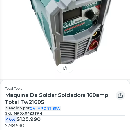
1
/
1
Total Tools
Maquina De Soldar Soldadora 160amp
Total Tw21605
Vendido por
OV IMPORT SPA
SKU
MK0X04ZJTK-1
$128.990
46%
$238.990