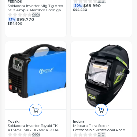
0
(
0
)
FERROK
$69.990
Soldadora Inverter Mig Tig Arco
30%
300 Amp + Alambre Booniga
$99.990
0
(
0
)
$99.770
13%
$114.900
Toyaki
Indura
Soldadora Inverter Toyaki TK
Máscara Para Soldar
ATM250 MIG TIG MMA 250A
Fotosensible Profesional Redbo
Monof sica
RB4000TC2
0
(
0
)
0
(
0
)