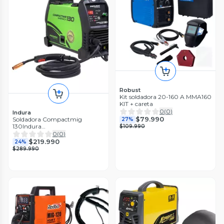
Robust
Kit soldadora 20-160 A MMA160
KIT + careta
0
(
0
)
Indura
$79.990
Soldadora Compactmig
27%
130Indura
$109.990
MIG/FLUX/MMA/TIGMultiproceso
0
(
0
)
$219.990
24%
$289.990