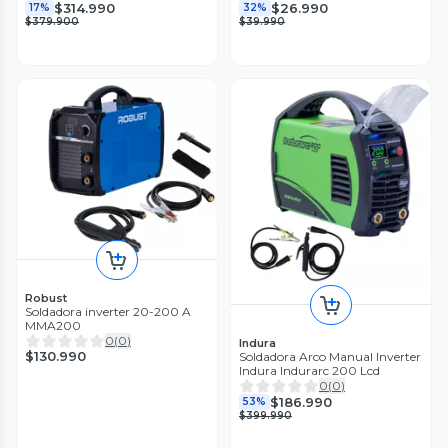
$314.990
$26.990
17%
32%
$379.900
$39.990
Robust
Soldadora inverter 20-200 A
MMA200
0
(
0
)
Indura
$130.990
Soldadora Arco Manual Inverter
Indura Indurarc 200 Lcd
0
(
0
)
$186.990
53%
$399.990