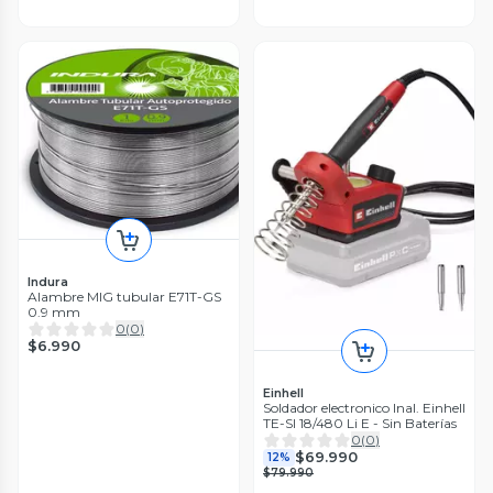
Indura
Alambre MIG tubular E71T-GS
0.9 mm
0
(
0
)
$6.990
Einhell
Soldador electronico Inal. Einhell
TE-SI 18/480 Li E - Sin Baterías
0
(
0
)
$69.990
12%
$79.990