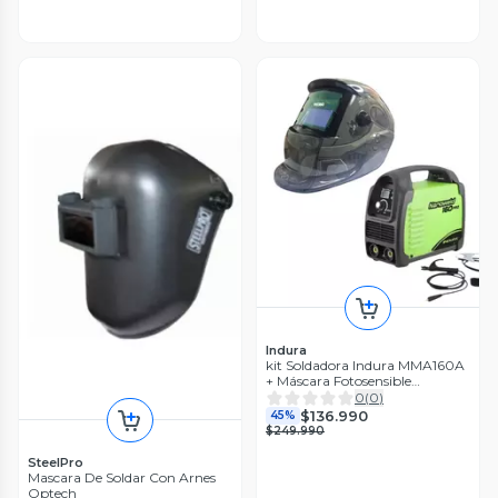
Indura
kit Soldadora Indura MMA160A
+ Máscara Fotosensible
RBLYE95H
0
(
0
)
$136.990
45%
$249.990
SteelPro
Mascara De Soldar Con Arnes
Optech