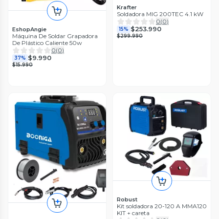
Krafter
Soldadora MIG 200TEC 4.1 kW
0
(
0
)
$253.990
EshopAngie
15%
Máquina De Soldar Grapadora
$299.990
De Plástico Caliente 50w
0
(
0
)
$9.990
37%
$15.990
Robust
Kit soldadora 20-120 A MMA120
KIT + careta