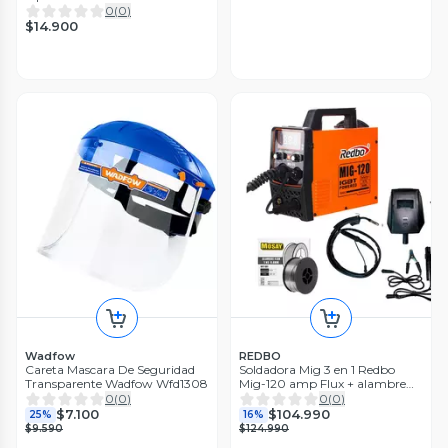
0
(
0
)
$14.900
Wadfow
REDBO
Careta Mascara De Seguridad
Soldadora Mig 3 en 1 Redbo
Transparente Wadfow Wfd1308
Mig-120 amp Flux + alambre
0.8
0
(
0
)
0
(
0
)
$7.100
$104.990
25%
16%
$9.590
$124.990