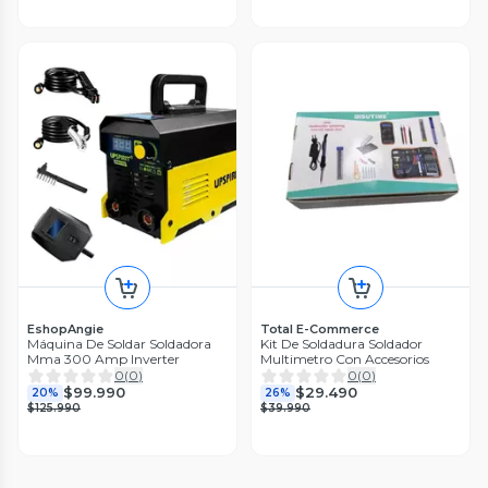
EshopAngie
Total E-Commerce
Máquina De Soldar Soldadora
Kit De Soldadura Soldador
Mma 300 Amp Inverter
Multimetro Con Accesorios
0
(
0
)
0
(
0
)
$99.990
$29.490
20%
26%
$125.990
$39.990