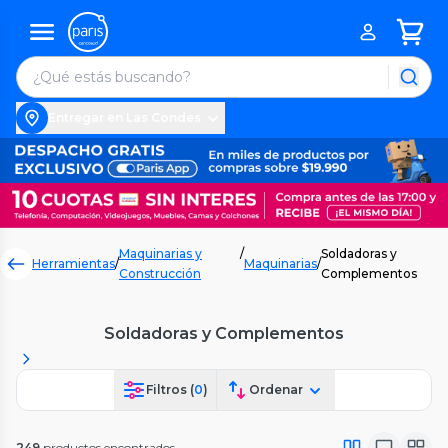
Entregar en Las Condes
Maquinarias y
/
Soldadoras y
Herramientas
/
Maquinarias
/
Construcción
Complementos
Soldadoras y Complementos
Filtros (
0
)
Ordenar
249
productos encontrados