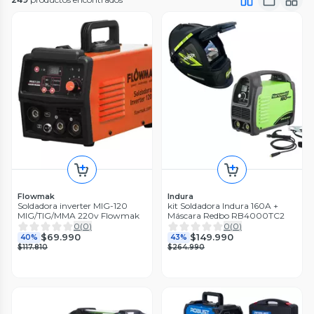
Flowmak
Indura
Soldadora inverter MIG-120
kit Soldadora Indura 160A +
MIG/TIG/MMA 220v Flowmak
Máscara Redbo RB4000TC2
0
(
0
)
0
(
0
)
$69.990
$149.990
40%
43%
$117.810
$264.990