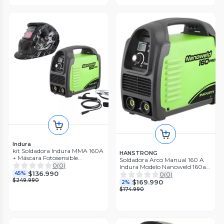
Indura
kit Soldadora Indura MMA 160A
HANSTRONG
+ Máscara Fotosensible
Soldadora Arco Manual 160 A
RBLYE64
0
(
0
)
Indura Modelo Nanoweld 160a
$136.990
Verde
45%
0
(
0
)
$249.990
$169.990
2%
$174.990