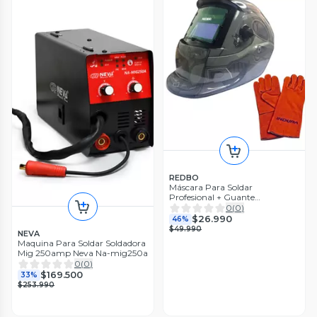
REDBO
Máscara Para Soldar
Profesional + Guante
RBLYE95H
0
(
0
)
$26.990
46%
$49.990
NEVA
Maquina Para Soldar Soldadora
Mig 250amp Neva Na-mig250a
0
(
0
)
$169.500
33%
$253.990