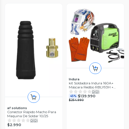
Indura
kit Soldadora Indura 160A+
Máscara Redbo RBLY93H +
Guante
0
(
0
)
$139.990
45%
$254.990
af solutions
Conector Rápido Macho Para
Maquina De Soldar 10/25
0
(
0
)
$2.990