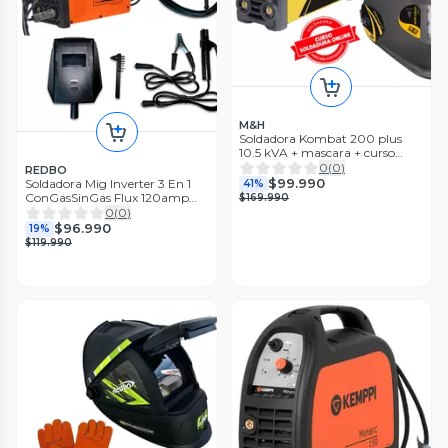
M&H
Soldadora Kombat 200 plus
10.5 kVA + mascara + curso
online
0
(
0
)
REDBO
$99.990
Soldadora Mig Inverter 3 En 1
41%
ConGasSinGas Flux 120amp
$169.990
Redbo
0
(
0
)
$96.990
19%
$119.990