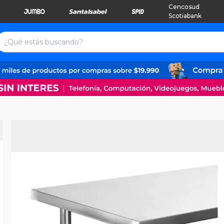
Cencosud
Scotiabank