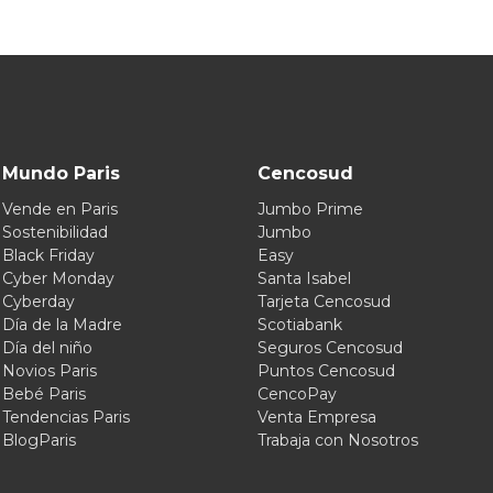
Mundo Paris
Cencosud
Vende en Paris
Jumbo Prime
Sostenibilidad
Jumbo
Black Friday
Easy
Cyber Monday
Santa Isabel
Cyberday
Tarjeta Cencosud
Día de la Madre
Scotiabank
Día del niño
Seguros Cencosud
Novios Paris
Puntos Cencosud
Bebé Paris
CencoPay
Tendencias Paris
Venta Empresa
BlogParis
Trabaja con Nosotros