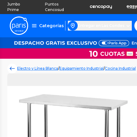
Jumbo
Puntos
Prime
Cencosud
Categorías
Entregar en Las Condes
Electro y Línea Blanca
/
Equipamiento Industrial
/
Cocina Industrial