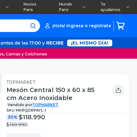
Novios
Mundo
Te
Paris
Paris
ayudamos
¡Hola! Ingresa o regístrate
TOPMARKET
Mesón Central 150 x 60 x 85
cm Acero Inoxidable
Vendido por
TOPMARKET
SKU
MKRQDRPAYL-1
$118.990
30%
$169.990