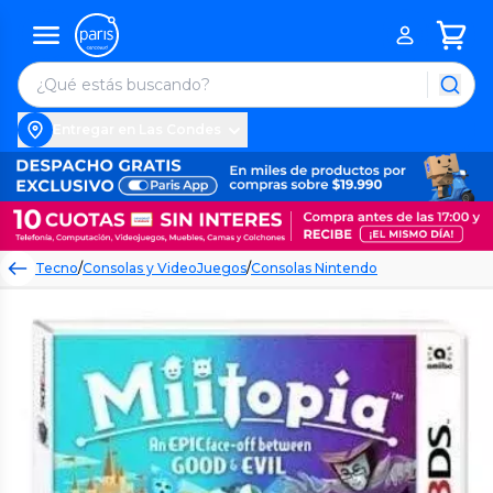
Entregar en Las Condes
Tecno
/
Consolas y VideoJuegos
/
Consolas Nintendo