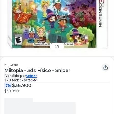
1
/
1
Nintendo
Miitopia - 3ds Físico - Sniper
Vendido por
Sniper
SKU
MKDJX9FQ6M-1
$36.900
7%
$39.990