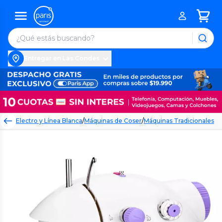
Entregar en Las Condes
Electro y Línea Blanca
/
Máquinas de Coser
/
Máquinas Tradicionales