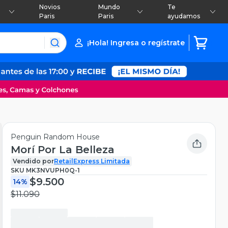
Novios
Mundo
Te
Paris
Paris
ayudamos
¡Hola! Ingresa o regístrate
Penguin Random House
Morí Por La Belleza
Vendido por
RetailExpress Limitada
SKU
MK3NVUPH0Q-1
$9.500
14%
$11.090