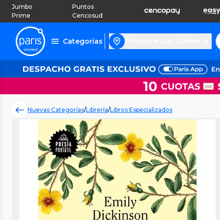
Jumbo
Puntos
Prime
Cencosud
Categorías
Entregar en Las Condes
Nuevas Categorías
/
Librería
/
Libros Especializados