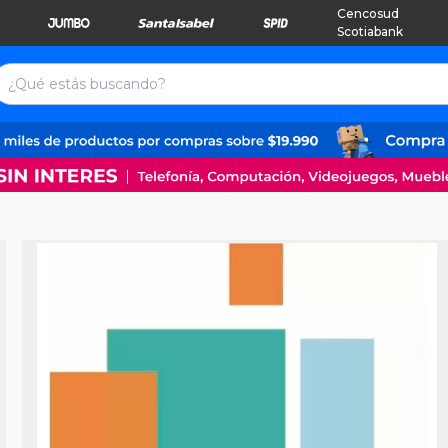
Cencosud
Scotiabank