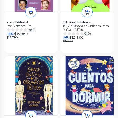
Roca Editorial
Editorial Catalonia
Por Siempre Bts
101 Adivinanzas Chilenas Para
Niños Y Niñas
0
(
0
)
0
(
0
)
$15.980
14%
$12.900
$18.790
9%
$14.190