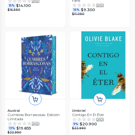
Fans
0
(
0
)
0
(
0
)
$14.100
15%
$9.300
$16.590
16%
$11.090
Austral
Umbriel
Cumbres Borrascosas. Edición
Contigo En El Éter
Limitada
0
(
0
)
0
(
0
)
$20.900
9%
$19.855
13%
$22.990
$22.990