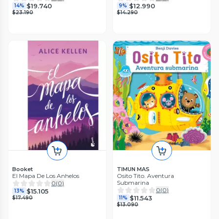
$19.740
$12.990
14%
9%
$23.190
$14.290
Booket
TIMUN MAS
El Mapa De Los Anhelos
Osito Tito. Aventura
Submarina
0
(
0
)
0
(
0
)
$15.105
13%
$11.543
$17.490
11%
$13.090