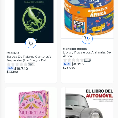
Manolito Books
Libro y Puzzle Los Animales De
MOLINO
África
Balada De Pajaros Cantores Y
0
(
0
)
Serpientes (Los Juegos Del
$8.396
Hambre 4)
0
(
0
)
63%
$23.090
$19.740
14%
$23.190