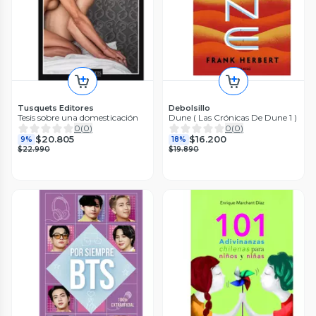
Tusquets Editores
Debolsillo
Tesis sobre una domesticación
Dune ( Las Crónicas De Dune 1 )
0
(
0
)
0
(
0
)
$20.805
$16.200
9%
18%
$22.990
$19.890