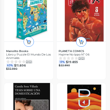
Manolito Books
PLANETA COMICS
Libro y Puzzle El Mundo De Los
Hajime No Ippo Nº 06
Animales
0
(
0
)
0
(
0
)
$19.855
13%
$11.896
63%
$22.990
$32.990