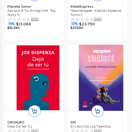
Planeta Junior
RetailExpress
Abraza A Tu Amigo Fiel. Toy
Heartstopper: Edición Especial
Story 5
Tomo 1
0
(
0
)
0
(
0
)
$13.066
$23.750
14%
13%
$15.290
$27.590
GRIJALBO
SM
Deja De Ser Tú
El Libro De Los Talentos
0
(
0
)
0
(
0
)