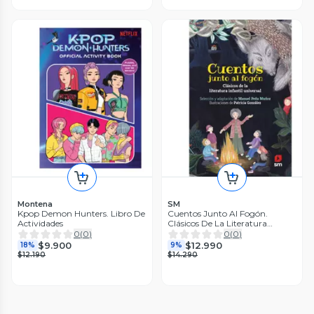
Montena
SM
Kpop Demon Hunters. Libro De
Cuentos Junto Al Fogón.
Actividades
Clásicos De La Literatura
Infantil Universal
0
(
0
)
0
(
0
)
$9.900
$12.990
18%
9%
$12.190
$14.290