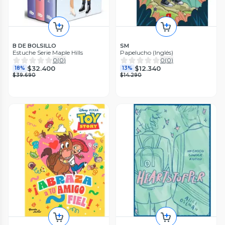
B DE BOLSILLO
SM
Estuche Serie Maple Hills
Papelucho (Inglés)
0
(
0
)
0
(
0
)
$32.400
$12.340
18%
13%
$39.690
$14.290