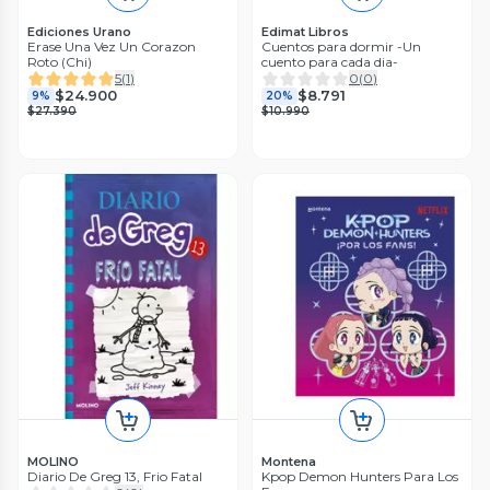
Ediciones Urano
Edimat Libros
Erase Una Vez Un Corazon
Cuentos para dormir -Un
Roto (Chi)
cuento para cada dia-
5
(
1
)
0
(
0
)
$24.900
$8.791
9%
20%
$27.390
$10.990
MOLINO
Montena
Diario De Greg 13, Frio Fatal
Kpop Demon Hunters Para Los