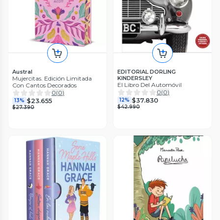
Austral
EDITORIAL DORLING
Mujercitas. Edición Limitada
KINDERSLEY
El Libro Del Automóvil
Con Cantos Decorados
0
(
0
)
0
(
0
)
$37.830
$23.655
12%
13%
$42.990
$27.390