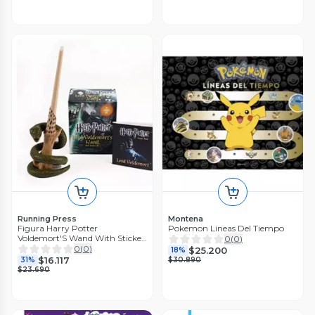
Running Press
Montena
Figura Harry Potter
Pokemon Lineas Del Tiempo
Voldemort'S Wand With Sticker
0
(
0
)
Kit
0
(
0
)
$25.200
18%
$16.117
31%
$30.890
$23.690