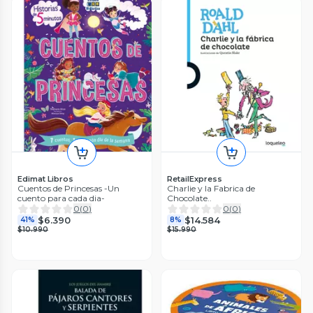
Edimat Libros
RetailExpress
Cuentos de Princesas -Un
Charlie y la Fabrica de
cuento para cada dia-
Chocolate..
0
(
0
)
0
(
0
)
$6.390
$14.584
41%
8%
$10.990
$15.990