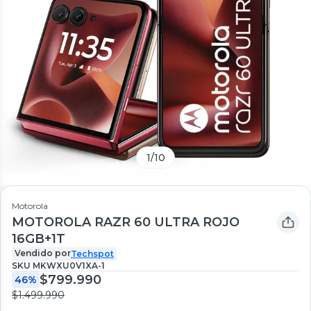
1
/
10
Motorola
MOTOROLA RAZR 60 ULTRA ROJO
16GB+1T
Vendido por
Techspot
SKU
MKWXU0V1XA-1
$799.990
46%
$1.499.990