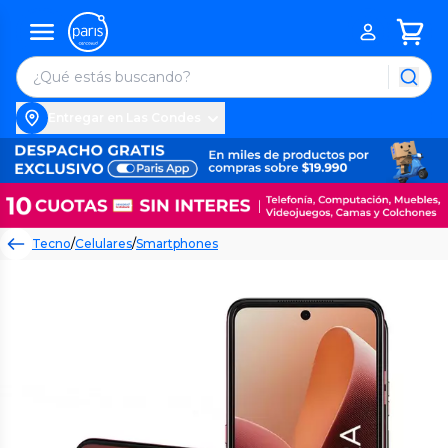
Entregar en Las Condes
Tecno
/
Celulares
/
Smartphones