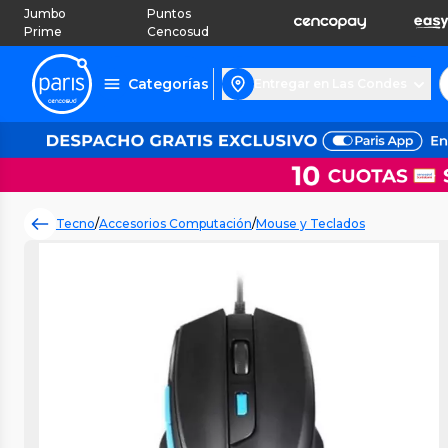
Jumbo
Puntos
Prime
Cencosud
Categorías
Entregar en Las Condes
Tecno
/
Accesorios Computación
/
Mouse y Teclados