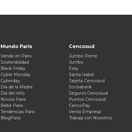
Mundo Paris
Cencosud
Vende en Paris
Jumbo Prime
Sostenibilidad
Jumbo
Black Friday
Easy
Cyber Monday
Santa Isabel
Cyberday
Tarjeta Cencosud
Día de la Madre
Scotiabank
Día del niño
Seguros Cencosud
Novios Paris
Puntos Cencosud
Bebé Paris
CencoPay
Tendencias Paris
Venta Empresa
BlogParis
Trabaja con Nosotros