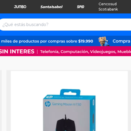
Cencosud
Scotiabank