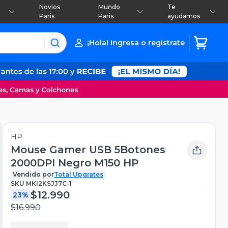
Novios
Mundo
Te
Paris
Paris
ayudamos
¡Hola! Ingresa o regístrate
HP
Mouse Gamer USB 5Botones
2000DPI Negro M150 HP
Vendido por
Total Upgrates
SKU
MKI2KSJJ7C-1
$12.990
23%
$16.990