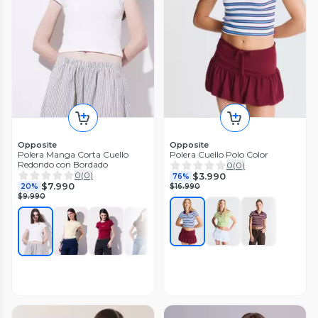
Opposite
Opposite
Polera Manga Corta Cuello
Polera Cuello Polo Color
Redondo con Bordado
0
(
0
)
0
(
0
)
$3.990
76%
$7.990
20%
$16.990
$9.990