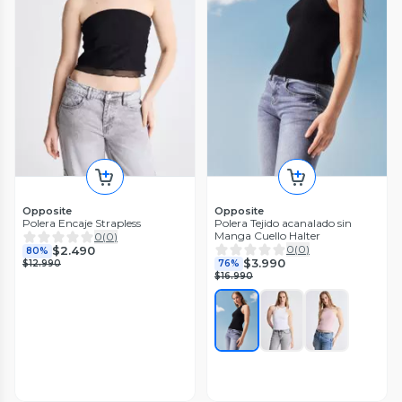
Opposite
Opposite
Polera Encaje Strapless
Polera Tejido acanalado sin
Manga Cuello Halter
0
(
0
)
0
(
0
)
$2.490
80%
$3.990
$12.990
76%
$16.990