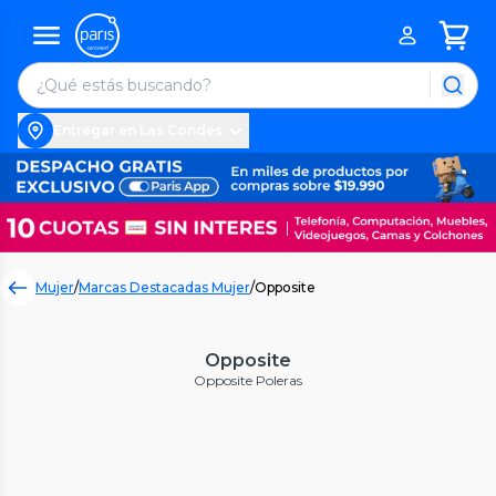
Entregar en Las Condes
Mujer
/
Marcas Destacadas Mujer
/
Opposite
Opposite
Opposite Poleras