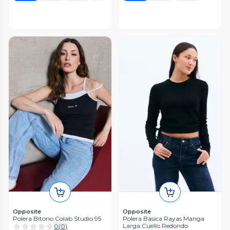
Opposite
Opposite
Polera Bitono Colab Studio 95
Polera Básica Rayas Manga
Larga Cuello Redondo
0
(
0
)