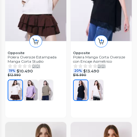
Opposite
Opposite
Polera Oversize Estampada
Polera Manga Corta Oversize
Manga Corta Studio
con Encaje Asimétrico
0
(
0
)
0
(
0
)
$10.490
$13.490
19%
20%
$12.990
$16.990