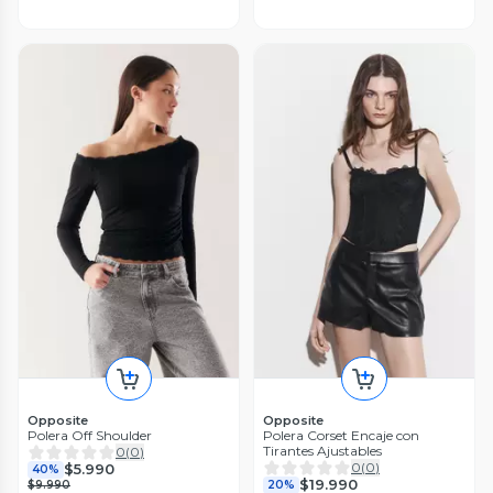
Opposite
Opposite
Polera Off Shoulder
Polera Corset Encaje con
Tirantes Ajustables
0
(
0
)
0
(
0
)
$5.990
40%
$19.990
$9.990
20%