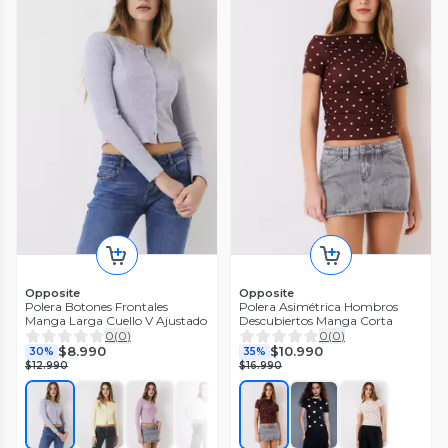
Opposite
Opposite
Polera Botones Frontales
Polera Asimétrica Hombros
Manga Larga Cuello V Ajustado
Descubiertos Manga Corta
0
(
0
)
0
(
0
)
$8.990
$10.990
30%
35%
$12.990
$16.990