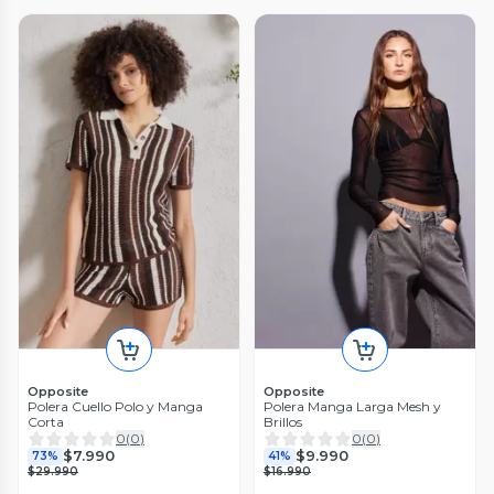
Opposite
Opposite
Polera Cuello Polo y Manga
Polera Manga Larga Mesh y
Corta
Brillos
0
(
0
)
0
(
0
)
$7.990
$9.990
73%
41%
$29.990
$16.990