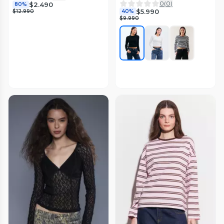
0
(
0
)
$2.490
80%
$5.990
$12.990
40%
$9.990