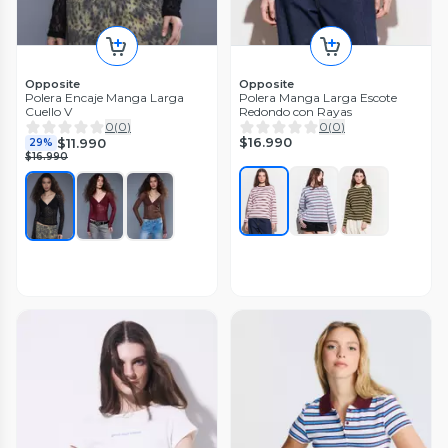
Opposite
Opposite
Polera Encaje Manga Larga
Polera Manga Larga Escote
Cuello V
Redondo con Rayas
0
(
0
)
0
(
0
)
$16.990
$11.990
29%
$16.990