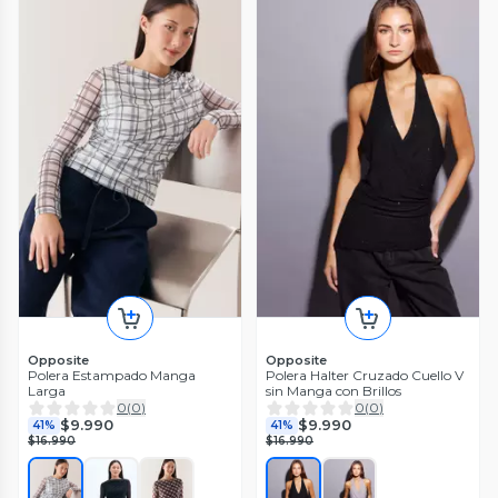
Opposite
Opposite
Polera Estampado Manga
Polera Halter Cruzado Cuello V
Larga
sin Manga con Brillos
0
(
0
)
0
(
0
)
$9.990
$9.990
41%
41%
$16.990
$16.990