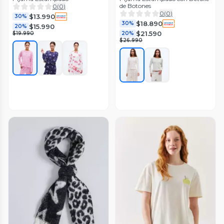
de Botones
0
(
0
)
0
(
0
)
$13.990
30%
$18.890
30%
$15.990
20%
$21.590
$19.990
20%
$26.990