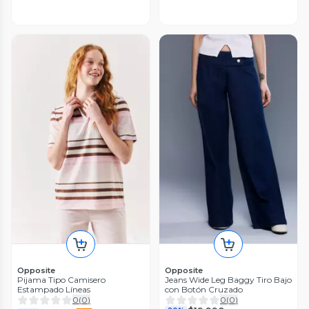
Opposite
Opposite
Pijama Tipo Camisero
Jeans Wide Leg Baggy Tiro Bajo
Estampado Líneas
con Botón Cruzado
0
(
0
)
0
(
0
)