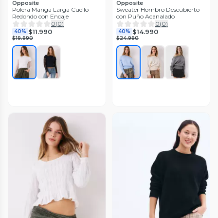
Opposite
Opposite
Polera Manga Larga Cuello
Sweater Hombro Descubierto
Redondo con Encaje
con Puño Acanalado
0
(
0
)
0
(
0
)
$11.990
$14.990
40%
40%
$19.990
$24.990