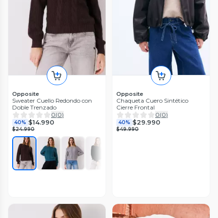
Opposite
Opposite
Sweater Cuello Redondo con
Chaqueta Cuero Sintético
Doble Trenzado
Cierre Frontal
0
(
0
)
0
(
0
)
$14.990
$29.990
40%
40%
$24.990
$49.990