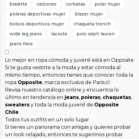
bralette
calzones
corbatas
polar mujer
poleras deportivas mujer
blazer mujer
bolsos deportivos mujer
chaqueta trench
wide leg jeans
lacoste
polo ralph lauren
jeans flare
Lo mejor en ropa cómoda y juvenil está en Opposite
Si te gusta vestirte a la moda y estar cómoda al
mismo tiempo, entonces tienes que conocer toda la
ropa
Opposite
, marca exclusiva de Paris.cl
Revisa nuestro catálogo online y encuentra lo
último en tendencia en
jeans
,
poleras
,
chaquetas
,
sweaters
y toda la moda juvenil de
Opposite
Chile
.
Todos tus outfits en un solo lugar
Si tienes un panorama con amigas y quieres probar
un look relajado, entonces te sugerimos probar