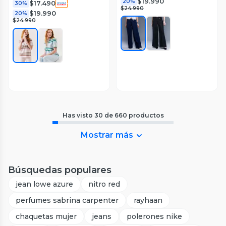
$19.990
20%
$17.490
30%
$24.990
$19.990
20%
$24.990
Has visto
30
de
660
productos
Mostrar más
Búsquedas populares
jean lowe azure
nitro red
perfumes sabrina carpenter
rayhaan
chaquetas mujer
jeans
polerones nike