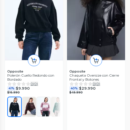
Opposite
Opposite
Polerón Cuello Redondo con
Chaqueta Oversize con Cierre
Bordado
Frontal y Botones
0
(
0
)
0
(
0
)
$9.990
$29.990
41%
40%
$16.990
$49.990