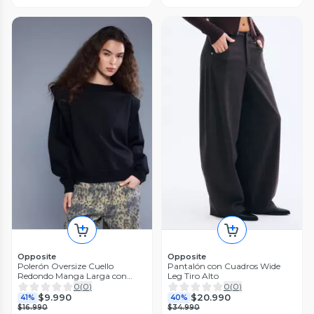
Opposite
Opposite
Polerón Oversize Cuello
Pantalón con Cuadros Wide
Redondo Manga Larga con
Leg Tiro Alto
Hombreras
0
(
0
)
0
(
0
)
$9.990
$20.990
41%
40%
$16.990
$34.990