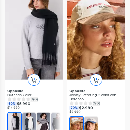
Opposite
Opposite
Bufanda Color
Jockey Lettering Bicolor con
Bordado
0
(
0
)
0
(
0
)
$5.990
60%
$2.990
$14.990
70%
$9.990