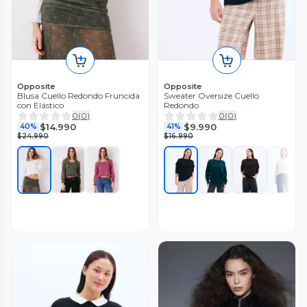
Opposite
Opposite
Blusa Cuello Redondo Fruncida
Sweater Oversize Cuello
con Elástico
Redondo
0
(
0
)
0
(
0
)
$14.990
$9.990
40%
41%
$24.990
$16.990