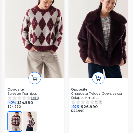
Opposite
Opposite
Sweater Rombos
Chaqueta Peluda Oversize con
Solapas Amplias
0
(
0
)
0
(
0
)
$14.990
40%
$26.990
$24.990
40%
$44.990