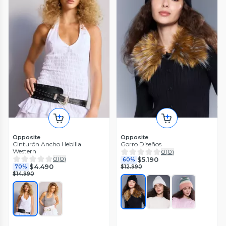
Opposite
Opposite
Cinturón Ancho Hebilla
Gorro Diseños
Western
0
(
0
)
0
(
0
)
$5.190
60%
$4.490
70%
$12.990
$14.990