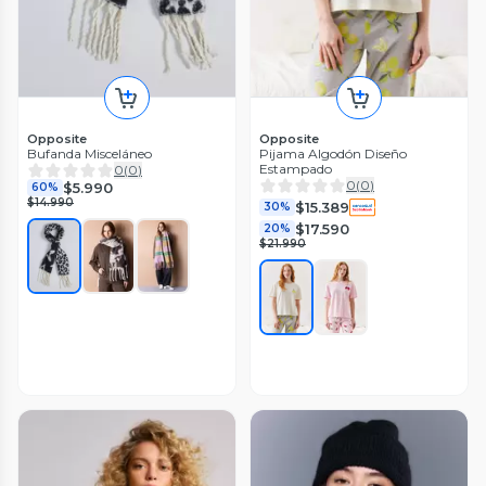
Opposite
Opposite
Bufanda Misceláneo
Pijama Algodón Diseño
Estampado
0
(
0
)
0
(
0
)
$5.990
60%
$14.990
$15.389
30%
$17.590
20%
$21.990