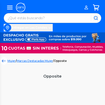
Entregar en Las Condes
Mujer
/
Marcas Destacadas Mujer
/
Opposite
Opposite