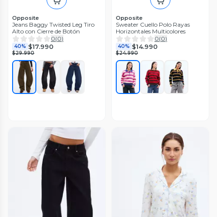
Opposite
Opposite
Jeans Baggy Twisted Leg Tiro
Sweater Cuello Polo Rayas
Alto con Cierre de Botón
Horizontales Multicolores
0
(
0
)
0
(
0
)
$17.990
$14.990
40%
40%
$29.990
$24.990