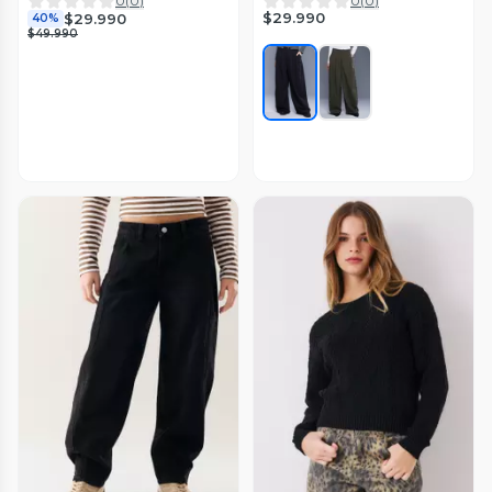
0
(
0
)
0
(
0
)
$29.990
$29.990
40%
$49.990