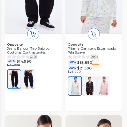
Opposite
Opposite
Jeans Balloon Tiro Bajo con
Pijama Camisero Estampado
Costuras Contrastantes
Tela Suave
0
(
0
)
0
(
0
)
$14.990
40%
$18.890
30%
$24.990
$21.590
20%
$26.990