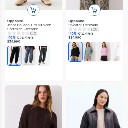
Opposite
Opposite
Jeans Balloon Tiro Alto con
Sweater Trenzado
Cortes en Costados
0
(
0
)
0
(
0
)
$14.990
40%
$20.990
40%
$24.990
$34.990