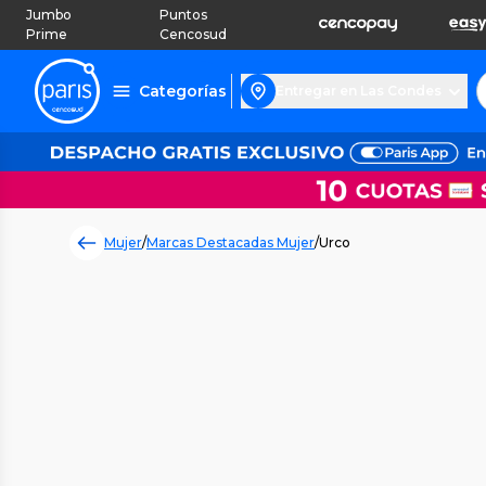
Jumbo
Puntos
Prime
Cencosud
Categorías
Entregar en Las Condes
Mujer
/
Marcas Destacadas Mujer
/
Urco