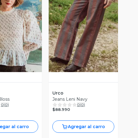
ista Previa
Vista Previa
Urco
Bloss
Jeans Leni Navy
0
(
0
)
0
(
0
)
$88.990
egar al carro
Agregar al carro