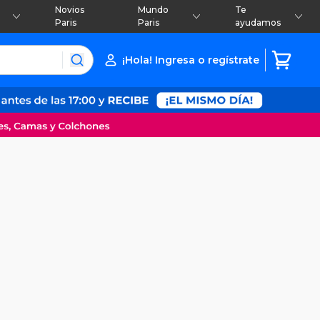
Novios
Mundo
Te
Paris
Paris
ayudamos
¡Hola! Ingresa o regístrate