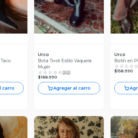
Urco
Urco
 Taco
Bota Tivoli Estilo Vaquera
Botín en P
Mujer
$158.990
0
(
0
)
$188.990
l carro
Agregar al carro
Agr