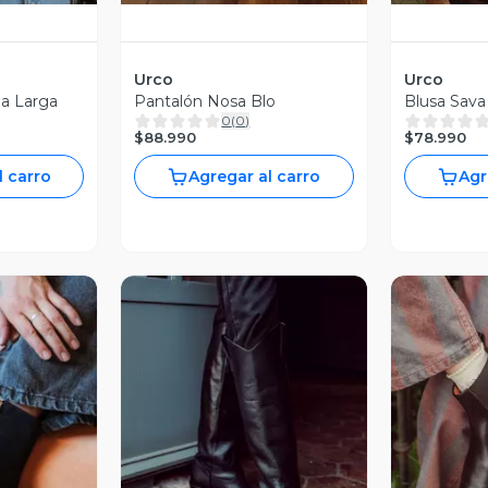
Urco
Urco
a Larga
Pantalón Nosa Blo
Blusa Sava
0
(
0
)
$88.990
$78.990
l carro
Agregar al carro
Agr
revia
Vista Previa
V