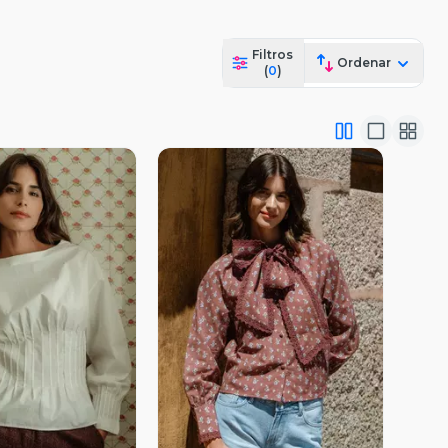
Filtros
Ordenar
(
0
)
ista Previa
Vista Previa