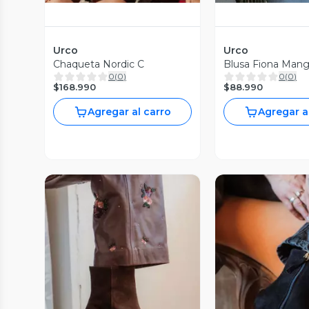
Urco
Urco
Chaqueta Nordic C
Blusa Fiona Mang
0
(
0
)
0
(
0
)
$168.990
$88.990
Agregar al carro
Agregar a
Vista Previa
Vista P