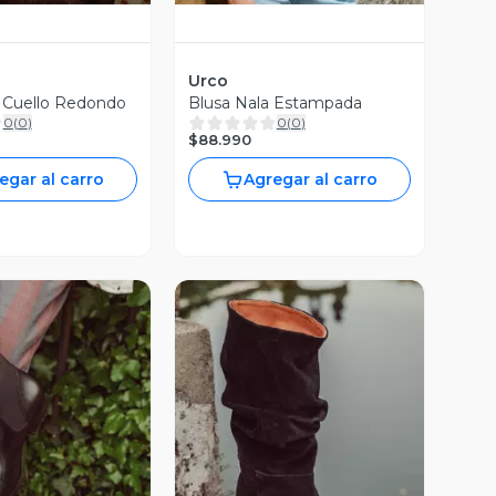
Urco
 Cuello Redondo
Blusa Nala Estampada
0
(
0
)
0
(
0
)
$88.990
egar al carro
Agregar al carro
ista Previa
Vista Previa