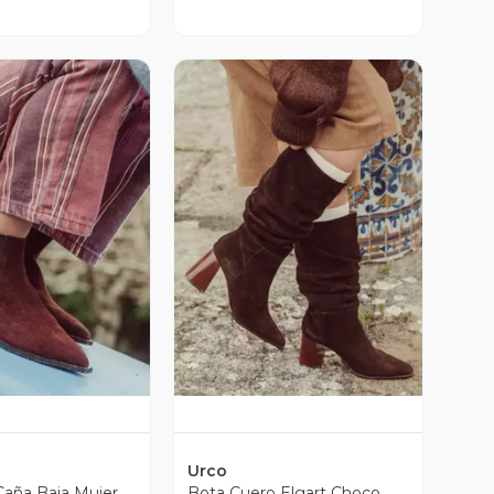
ista Previa
Vista Previa
Urco
 Caña Baja Mujer
Bota Cuero Elgart Choco