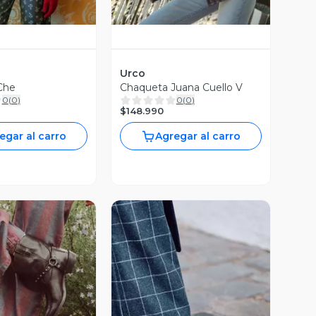
Urco
 Che
Chaqueta Juana Cuello V
0
(
0
)
0
(
0
)
$148.990
egar al carro
Agregar al carro