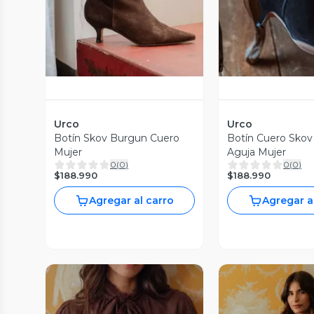
Urco
Urco
Botín Skov Burgun Cuero
Botín Cuero Skov
Mujer
Aguja Mujer
0
(
0
)
0
(
0
)
$188.990
$188.990
Agregar al carro
Agregar a