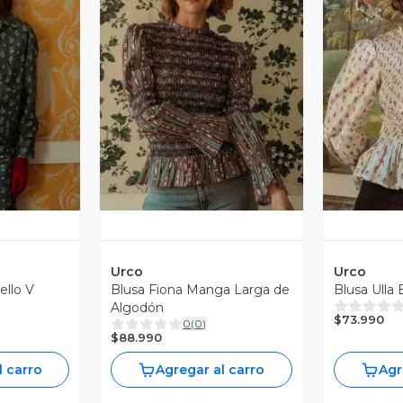
revia
Vista Previa
V
Urco
Urco
ello V
Blusa Fiona Manga Larga de
Blusa Ulla 
Algodón
$73.990
0
(
0
)
$88.990
l carro
Agregar al carro
Agr