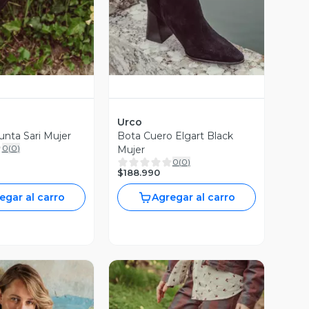
Urco
unta Sari Mujer
Bota Cuero Elgart Black
0
(
0
)
Mujer
0
(
0
)
$188.990
egar al carro
Agregar al carro