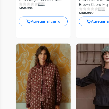
0
(
0
)
Brown Cuero Muj
$158.990
0
(
0
)
$158.990
Agregar al carro
Agregar a
Vista Previa
Vista P