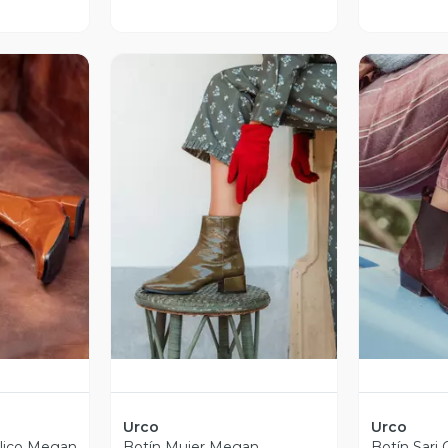
revia
Vista Previa
V
Urco
Urco
álico Megan
Botín Mujer Megan
Botín Sari