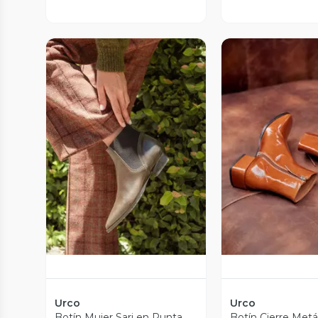
Vista Previa
Vista P
Urco
Urco
Botín Mujer Sari en Punta
Botín Cierre Met