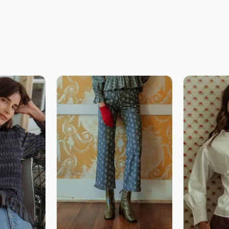
revia
Vista Previa
V