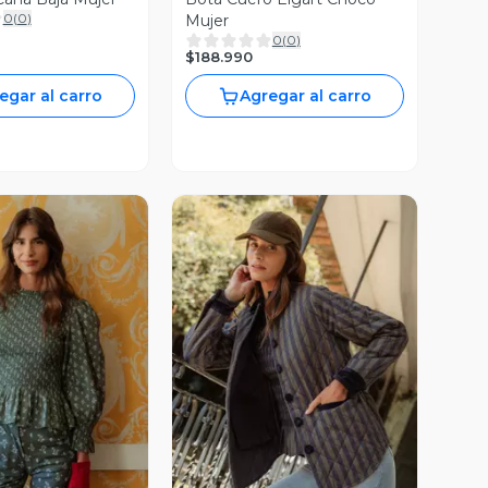
0
(
0
)
Mujer
0
(
0
)
$188.990
egar al carro
Agregar al carro
ista Previa
Vista Previa