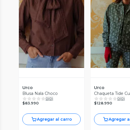
Vista Previa
Vista P
Urco
Urco
Blusa Nala Choco
Chaqueta Tide Cu
0
(
0
)
0
(
0
)
$83.990
$128.990
Agregar al carro
Agregar a