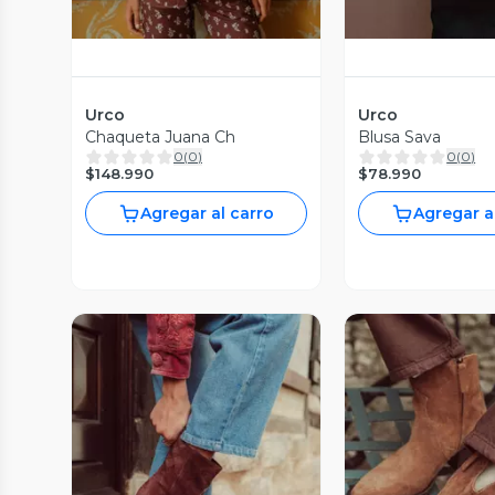
Urco
Urco
Chaqueta Juana Ch
Blusa Sava
0
(
0
)
0
(
0
)
$148.990
$78.990
Agregar al carro
Agregar a