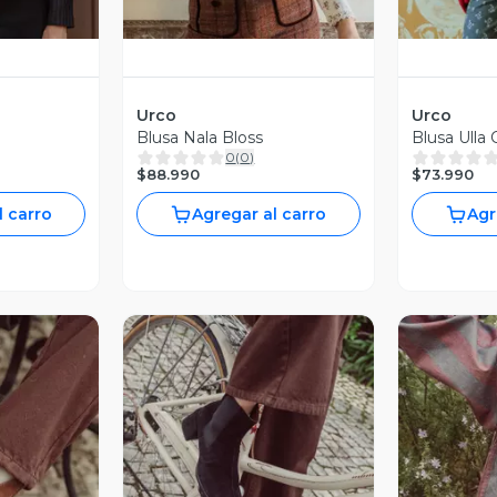
Urco
Urco
Blusa Nala Bloss
Blusa Ulla
0
(
0
)
$88.990
$73.990
l carro
Agregar al carro
Agr