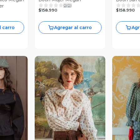
0
(
0
)
er
$158.990
$158.990
l carro
Agregar al carro
Agr
revia
Vista Previa
V