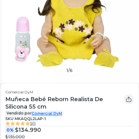
1
/
6
Comercial DyM
Muñeca Bebé Reborn Realista De
Silicona 55 cm
Vendido por
Comercial DyM
SKU
MKAQQL2LAP-1
5
(
1
)
$134.990
0%
$135.000