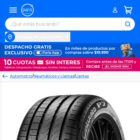
Entregar en Las Condes
Automotriz
/
Neumáticos y Llantas
/
Llantas