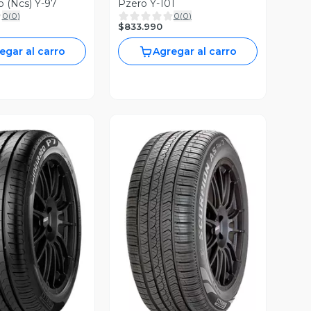
Pirelli Pzero (Ncs) Y-97
Pzero Y-101
0
(
0
)
0
(
0
)
$833.990
egar al carro
Agregar al carro
ista Previa
Vista Previa