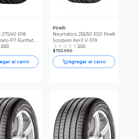
Pirelli
 275/40 R18
Neumático 255/50 R20 Pirelli
turato P7 Runflat
Scorpion As+3 V-109
0
(
0
)
0
(
0
)
$753.990
egar al carro
Agregar al carro