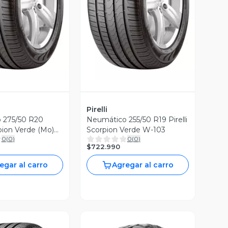
ista Previa
Vista Previa
Pirelli
 275/50 R20
Neumático 255/50 R19 Pirelli
rpion Verde (Mo)
Scorpion Verde W-103
0
(
0
)
0
(
0
)
$722.990
egar al carro
Agregar al carro