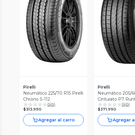
Vista Previa
Vista P
Pirelli
Pirelli
Neumático 225/70 R15 Pirelli
Neumático 205/60 
Chrono S-112
0
(
0
)
0
(
0
)
$313.990
$371.990
Agregar al carro
Agregar a