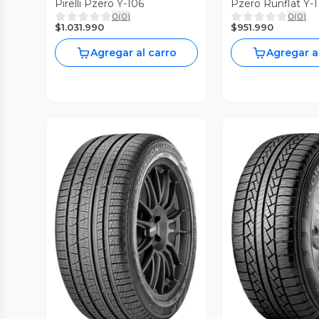
Pirelli Pzero Y-106
Pzero Runfl
0
(
0
)
0
(
0
)
$1.031.990
$951.990
Agregar al carro
Agregar a
Vista Previa
Vista P