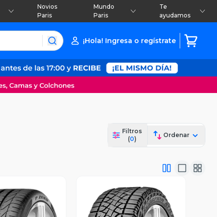
Novios
Mundo
Te
Paris
Paris
ayudamos
¡Hola! Ingresa o regístrate
Filtros
Ordenar
(
0
)