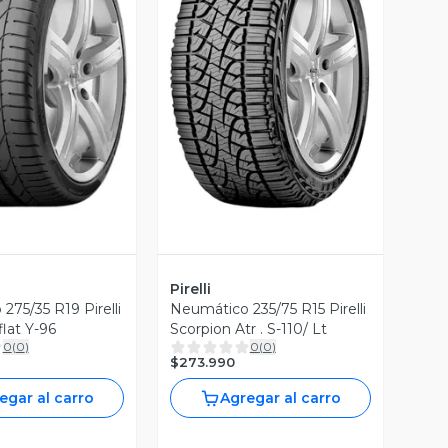
ista Previa
Vista Previa
Pirelli
275/35 R19 Pirelli
Neumático 235/75 R15 Pirelli
Pzero Runflat Y-96
Scorpion Atr . S-110/ Lt
0
(
0
)
0
(
0
)
$273.990
egar al carro
Agregar al carro