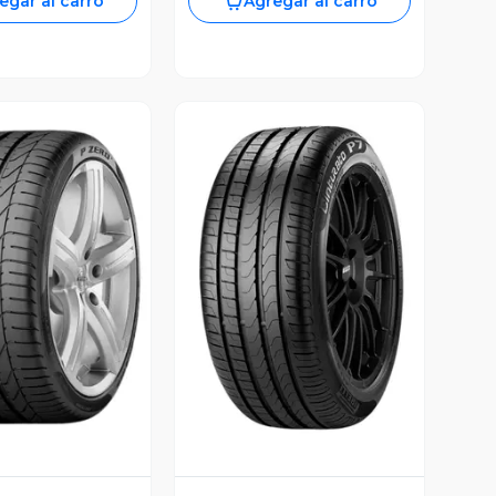
egar al carro
Agregar al carro
ista Previa
Vista Previa