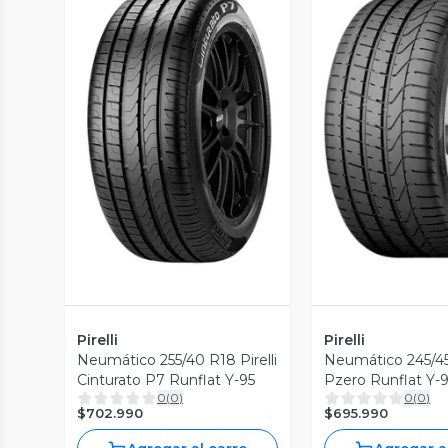
Vista Previa
Vista P
Pirelli
Pirelli
Neumático 255/40 R18 Pirelli
Neumático 245/45 
Cinturato P7 Runflat Y-95
Pzero Runfl
0
(
0
)
0
(
0
)
$702.990
$695.990