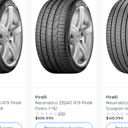
revia
Vista Previa
V
Pirelli
Pirelli
R19 Pirelli
Neumático 235/40 R19 Pirelli
Neumático 2
at Y-98
Pzero Y-92
Scorpion V
0
(
0
)
Inside V-9
$506.990
$415.990