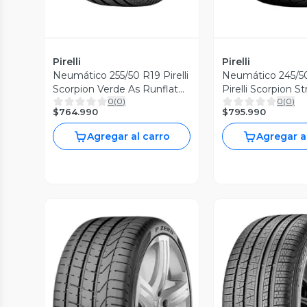
Pirelli
Pirelli
Neumático 255/50 R19 Pirelli
Neumático 245/5
Scorpion Verde As Runflat
0
(
0
)
0
(
0
)
H-107
$764.990
$795.990
Agregar al carro
Agregar a