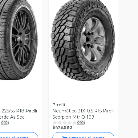
ista Previa
Vista Previa
Pirelli
25/55 R18 Pirelli
Neumático 31X10.5 R15 Pirelli
erde As Seal
Scorpion Mtr Q-109
0
(
0
)
0
(
0
)
8
$473.990