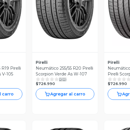
revia
Vista Previa
V
Pirelli
Pirelli
R19 Pirelli
Neumático 255/55 R20 Pirelli
Neumático
Scorpion Verde As V-105
Scorpion Verde As W-107
Pirelli Sco
0
(
0
)
W-109
$726.990
$726.990
l carro
Agregar al carro
Agr