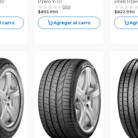
at Y-110
Pzero Y-111
0
(
0
)
$893.990
$822.990
l carro
Agregar al carro
Agr
revia
Vista Previa
V