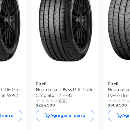
revia
Vista Previa
V
Pirelli
Pirelli
R16 Pirelli
Neumático 195/55 R16 Pirelli
Neumático 
Cinturato P7 Runflat W-92
Cinturato P7 H-87
0
(
0
)
$224.990
$968.990
l carro
Agregar al carro
Agr