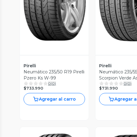
Vista Previa
Vista P
Pirelli
Pirelli
Neumático 235/50 R19 Pirelli
Neumático 235/55 
Pzero Ks W-99
0
(
0
)
0
(
0
)
$733.990
$731.990
Agregar al carro
Agregar a