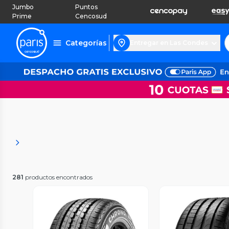
Jumbo
Puntos
Prime
Cencosud
Categorías
Entregar en Las Condes
281
productos encontrados