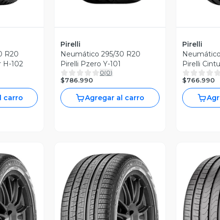
Pirelli
Pirelli
0 R20
Neumático 295/30 R20
Neumático
Pirelli Scorpion Str H-102
Pirelli Pzero Y-101
Pirelli Cin
0
(
0
)
V-99
$786.990
$766.990
l carro
Agregar al carro
Agr