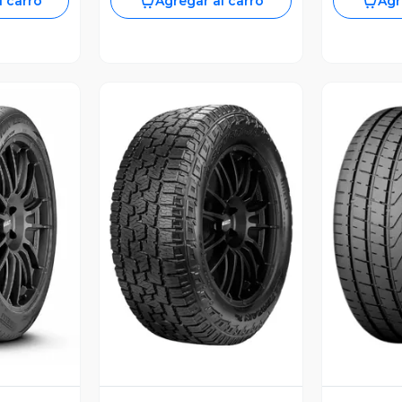
l carro
Agregar al carro
Agr
revia
Vista Previa
V