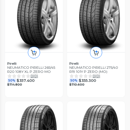
Pirelli
Pirelli
NEUMATICO PIRELLI 265/45
NEUMATICO PIRELLI 275/40
R20 108Y XL P ZERO MO
R19 101Y P ZERO (MO)
0
(
0
)
0
(
0
)
$357.400
$355.300
50%
50%
$714.800
$710.600