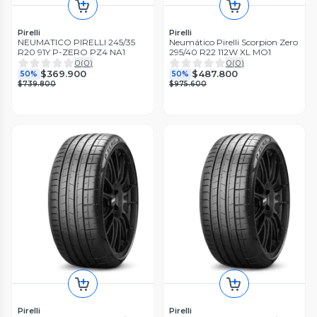
Pirelli
Pirelli
NEUMATICO PIRELLI 245/35
Neumático Pirelli Scorpion Zero
R20 91Y P-ZERO PZ4 NA1
295/40 R22 112W XL MO1
0
(
0
)
0
(
0
)
$369.900
$487.800
50%
50%
$739.800
$975.600
Pirelli
Pirelli