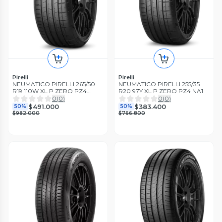
Pirelli
Pirelli
NEUMATICO PIRELLI 265/50
NEUMATICO PIRELLI 255/35
R19 110W XL P ZERO PZ4
R20 97Y XL P ZERO PZ4 NA1
RUNFLAT *
0
(
0
)
0
(
0
)
$491.000
$383.400
50%
50%
$982.000
$766.800