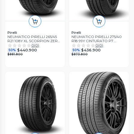
Pirelli
Pirelli
NEUMATICO PIRELLI 265/45
NEUMATICO PIRELLI 275/40
R21 108Y XL SCORPION ZERO
R18 99Y CINTURATO P7
A/S LR
RUNFLAT MO
0
(
0
)
0
(
0
)
$440.900
$436.900
50%
50%
$881.800
$873.800