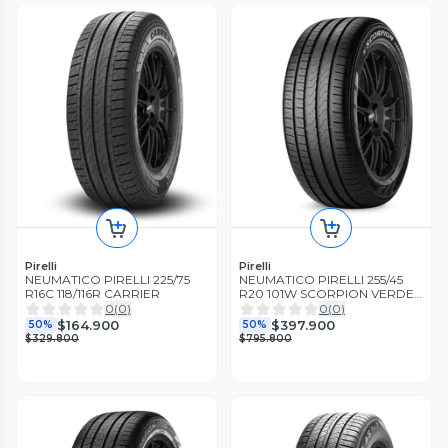
Pirelli
Pirelli
NEUMATICO PIRELLI 225/75
NEUMATICO PIRELLI 255/45
R16C 118/116R CARRIER
R20 101W SCORPION VERDE
MO
0
(
0
)
0
(
0
)
$164.900
$397.900
50%
50%
$329.800
$795.800