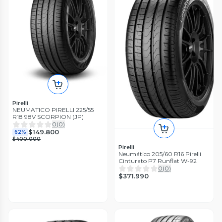
Pirelli
NEUMATICO PIRELLI 225/55
R18 98V SCORPION (JP)
0
(
0
)
$149.800
62%
$400.000
Pirelli
Neumático 205/60 R16 Pirelli
Cinturato P7 Runflat W-92
0
(
0
)
$371.990