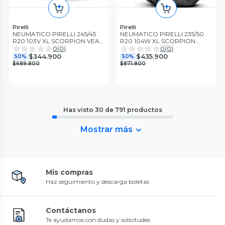
Pirelli
Pirelli
NEUMATICO PIRELLI 245/45
NEUMATICO PIRELLI 235/50
R20 103V XL SCORPION VEAS
R20 104W XL SCORPION
LR
ZERO A/S J
0
(
0
)
0
(
0
)
$344.900
$435.900
50%
50%
$689.800
$871.800
Has visto
30
de
791
productos
Mostrar más
Mis compras
Haz seguimiento y descarga boletas
Contáctanos
Te ayudamos con dudas y solicitudes