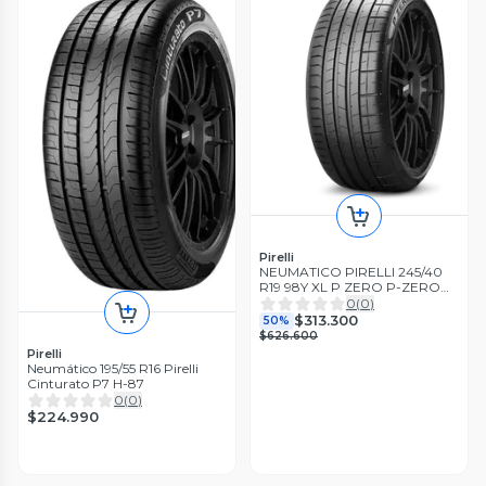
Pirelli
NEUMATICO PIRELLI 245/40
R19 98Y XL P ZERO P-ZERO
PZ4 J
0
(
0
)
$313.300
50%
$626.600
Pirelli
Neumático 195/55 R16 Pirelli
Cinturato P7 H-87
0
(
0
)
$224.990