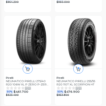
$964.200
$960.000
Pirelli
Pirelli
NEUMATICO PIRELLI 275/40
NEUMATICO PIRELLI 255/55
R20 106W XL P ZERO P-ZERO
R20 110T XL SCORPION HT
PZ4 RUNFLAT *
0
(
0
)
0
(
0
)
$461.700
$476.900
50%
50%
$923.400
$953.800