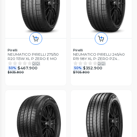
Pirelli
Pirelli
NEUMATICO PIRELLI 275/50
NEUMATICO PIRELLI 245/40
R20 113W XL P ZERO E MO
R19 98Y XL P-ZERO PZ4
RUNFLAT *
0
(
0
)
0
(
0
)
$467.900
$352.900
50%
50%
$935.800
$705.800