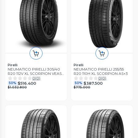
Pirelli
Pirelli
NEUMATICO PIRELLI 305/40
NEUMATICO PIRELLI 255/55
R20 112V XL SCORPION VEAS
R20 110H XL SCORPION AS+3
N1
0
(
0
)
0
(
0
)
$516.400
$387.500
50%
50%
$1.032.800
$775.000