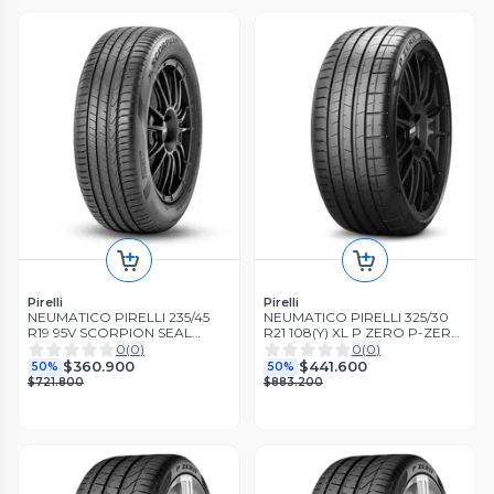
Pirelli
Pirelli
NEUMATICO PIRELLI 235/45
NEUMATICO PIRELLI 325/30
R19 95V SCORPION SEAL
R21 108(Y) XL P ZERO P-ZERO
INSIDE
PZ4 ND0
0
(
0
)
0
(
0
)
$360.900
$441.600
50%
50%
$721.800
$883.200