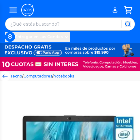
Entregar en Las Condes
Tecno
/
Computadores
/
Notebooks