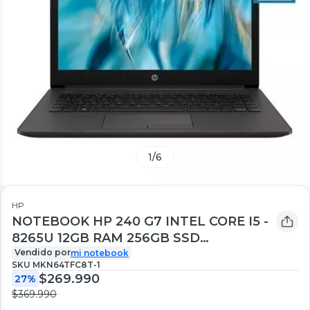
1
/
6
HP
NOTEBOOK HP 240 G7 INTEL CORE I5 -
8265U 12GB RAM 256GB SSD
REACONDICIONADO
Vendido por
mi notebook
SKU
MKN64TFC8T-1
$269.990
27%
$369.990