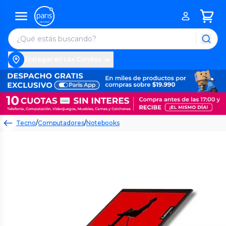
Entregar en Las Condes
Tecno
/
Computadores
/
Notebooks