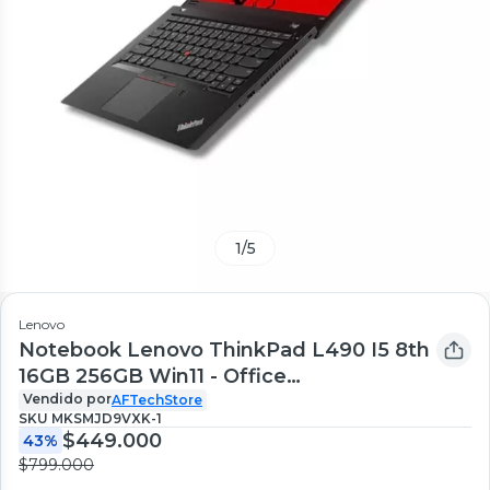
1
/
5
Lenovo
Notebook Lenovo ThinkPad L490 I5 8th
16GB 256GB Win11 - Office
Reacondicionado Profesional
Vendido por
AFTechStore
SKU
MKSMJD9VXK-1
$449.000
43%
$799.000